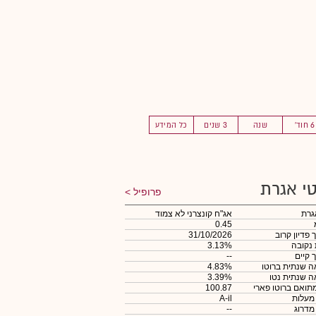
6 חוד'
שנה
3 שנים
כל המידע
י אגרת
פרופיל
גרת
אג"ח קונצרני לא צמוד
0.45
 פדיון קרוב
31/10/2026
 נקובה
3.13%
 קיים
--
 שנתית ברוטו
4.83%
 שנתית נטו
3.39%
תואם ברוטו פארי
100.87
 מעלות
A-il
 מדרוג
--