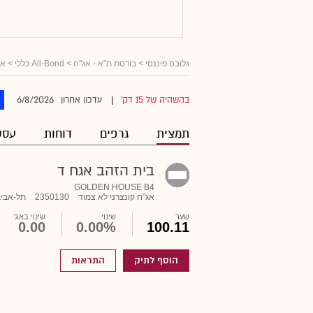
גלובס פיננסי
>
בורסת ת"א - אג"ח
>
All-Bond כללי
>
אג
6/8/2026
בהשהיה של 15 דק'
עדכון אחרון
|
תמצית
גרפים
דוחות
עסק
בית הזהב אגח ד
GOLDEN HOUSE B4
אג"ח קונצרני לא צמוד
2350130
תל-אביב
שער
שינוי
שינוי באג'
0.00
0.00%
100.11
הוסף לתיק
התראות