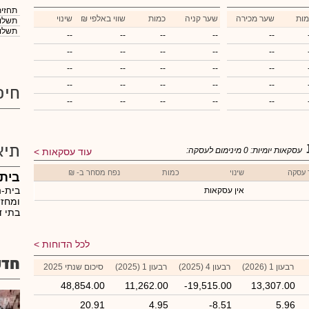
תחזית
מות
שער מכירה
שער קניה
כמות
₪ שווי באלפי
שינוי
תשלום
תשלום
--
--
--
--
--
--
--
--
--
--
--
--
--
--
--
--
--
--
--
--
חיפ
--
--
--
--
--
תיא
עסקאות יומיות:
0
מינימום לעסקה:
עוד עסקאות
 עסקה
שינוי
כמות
נפח מסחר ב- ₪
בית
בית-ה
אין עסקאות
ומחזי
בתי ד
לכל הדוחות
חדש
רבעון 1 (2026)
רבעון 4 (2025)
רבעון 1 (2025)
סיכום שנתי 2025
48,854.00
11,262.00
-19,515.00
13,307.00
20.91
4.95
-8.51
5.96