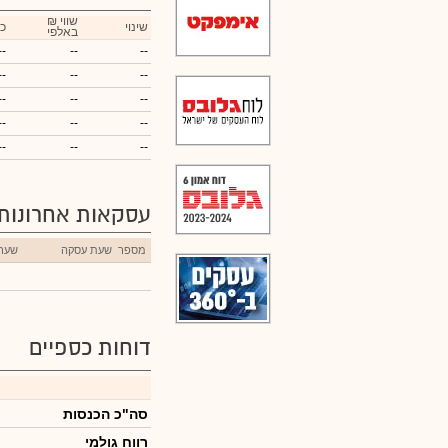
₪ שווי
שינוי
כ
באלפי
--
--
--
--
--
--
--
--
--
--
--
--
--
--
--
עסקאות אחרונות
מספר
שעת עסקה
שער
דוחות כספיים
סה"כ הכנסות
רווח גולמי