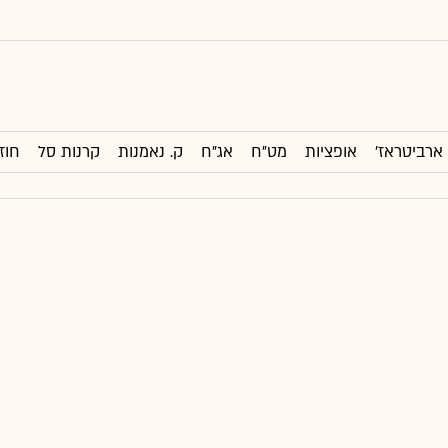
ארביטראז'
אופציות
מט"ח
אג"ח
ק. נאמנות
קרנות סל
חוז