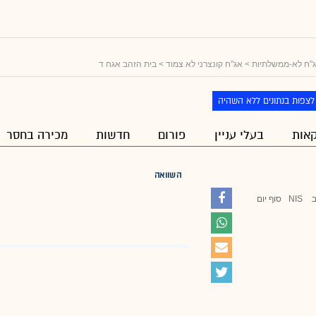
"ח לא-ממשלתיות
>
אג"ח קונצרני לא צמוד
> בית הזהב אגח ד
לצפות בנתונים ללא השהיה
אות
בעלי עניין
פורום
חדשות
מכירה בחסר
השוואה
NIS
סוף יום