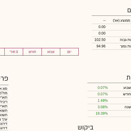
ם
 ממוצע
(אג')
--
0.00
0.00
102.50
94.96
יום
שבוע
חודש
3 חוד'
ת
פרט
שבוע
0.07%
סוג א
מח"מ
חודש
0.07%
תאריך
1.49%
ריבית
תאריך
שנה
3.08%
תשואה
18.39%
תשואה
ערך מ
דירוג
ביקוש
דירוג