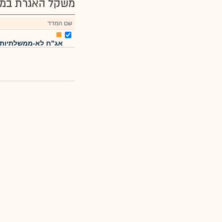
משקל האגרת במד
שם המדד
אג"ח לא-ממשלתיות