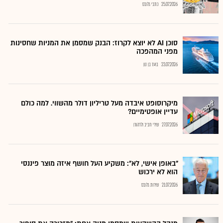
25.07.2026
כתבי גלובס
סוכן AI לא יוצא לקרוז: הבנק שמסמן את המניות שחסינות
מפני המהפכה
23.07.2026
בועז בן נון
מיקרוסופט איבדה מעל טריליון דולר מהשווי. למה כולם
עדיין אופטימיים?
27.07.2026
שירי חביב ולדהורן
"באופן אישי, לא": משקיע העל חושף איזה מוצר פיננסי
הוא לא ירכוש
21.07.2026
שירות גלובס