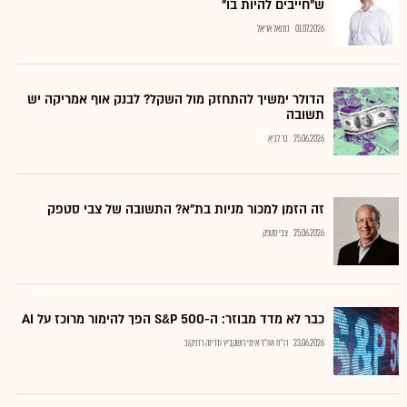
ש"חייבים להיות בו"
01.07.2026
נתנאל אריאל
הדולר ימשיך להתחזק מול השקל? לבנק אוף אמריקה יש
תשובה
25.06.2026
בר לביא
זה הזמן למכור מניות בת"א? התשובה של צבי סטפק
25.06.2026
צבי סטפק
כבר לא מדד מבוזר: ה-S&P 500 הפך להימור מרוכז על AI
23.06.2026
רו"ח ועו"ד איתי רושקביץ ודרינה רזניקוב