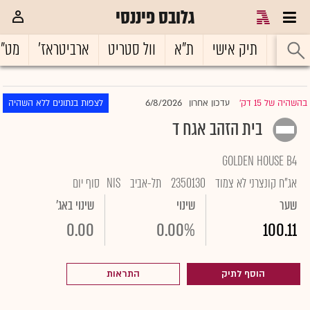
גלובס פיננסי
ראשי
תיק אישי
ת"א
וול סטריט
ארביטראז'
מט"
6/8/2026
בהשהיה של 15 דק'
עדכון אחרון
לצפות בנתונים ללא השהיה
|
בית הזהב אגח ד
GOLDEN HOUSE B4
אג"ח קונצרני לא צמוד
2350130
תל-אביב
NIS
סוף יום
שער
שינוי
שינוי באג'
0.00
0.00%
100.11
הוסף לתיק
התראות