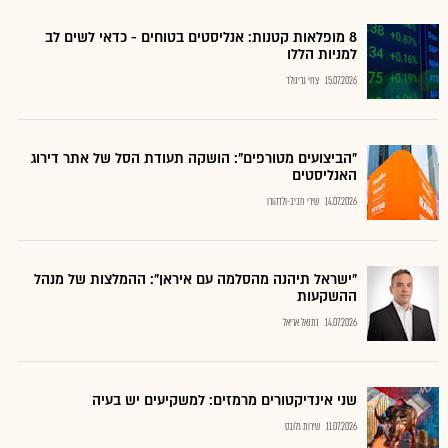
8 מופלאות קטנות: אנליסטים בטוחים - כדאי לשים לב
למניות הללו
15.07.2026
צחי גרינולד
"הביצועים מטורפים": הושקה תעודת הסל של אתר דירוג
האנליסטים
14.07.2026
שירי חביב-ולדהורן
"ישראל תיהנה מהסלמה עם איראן": ההמלצות של מנהל
ההשקעות
14.07.2026
נתנאל אריאל
שני אינדיקטורים מרמזים: למשקיעים יש בעיה
11.07.2026
שירות גלובס