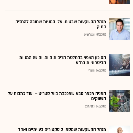
מנהל ההשקעות שבטוח: אלו המניות שחובה להחזיק
בתיק
07.07.2026
נתנאל אריאל
הסיכון הצפוי בהחלטת הריבית היום, והישג המניות
הביטחוניות בת"א
06.07.2026
רם מורי
המניה מכפר סבא שמככבת בוול סטריט – ועוד כתבות על
השווקים
04.07.2026
כתבי גלובס
מנהל ההשקעות שמסמן 2 סקטורים בעייתיים ואחד