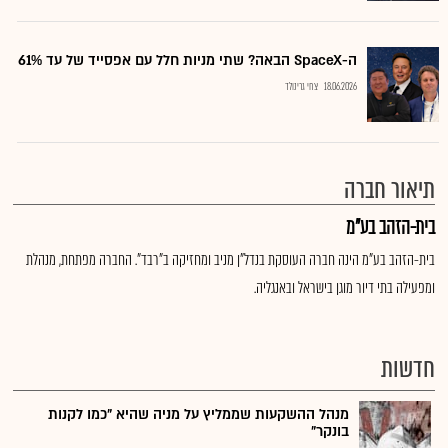
ה-SpaceX הבאה? שתי מניות חלל עם אפסייד של עד 61%
18.06.2026
צחי גרינולד
תיאור חברה
בית-הזהב בע"מ
בית-הזהב בע"מ הינה חברה העוסקת בנדל"ן מניב ומחזיקה ב"רבד". החברה מפתחת, מנהלת
ומפעילה בתי דיור מוגן בישראל ובאנגליה.
חדשות
מנהל ההשקעות שממליץ על מניה שהיא "כמו לקנות
בונקר"