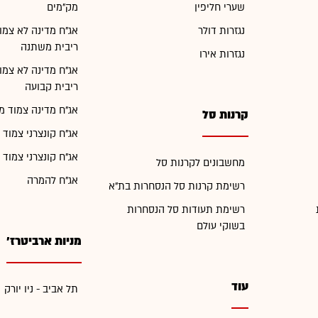
שערי חליפין
מק"מים
נגזרות דולר
אג"ח מדינה לא צמו
ריבית משתנה
נגזרות אירו
אג"ח מדינה לא צמו
ריבית קבועה
אג"ח מדינה צמוד מ
קרנות סל
אג"ח קונצרני צמוד 
אג"ח קונצרני צמוד 
מחשבונים לקרנות סל
אג"ח להמרה
רשימת קרנות סל הנסחרות בת"א
רשימת תעודות סל הנסחרות
בשוקי עולם
מניות ארביטרז'
עוד
תל אביב - ניו יורק