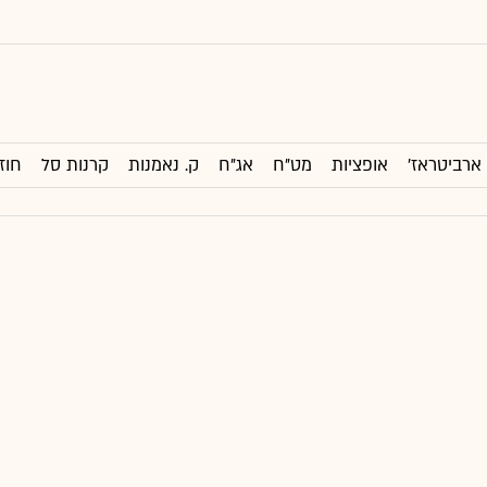
ארביטראז'
אופציות
מט"ח
אג"ח
ק. נאמנות
קרנות סל
חוז