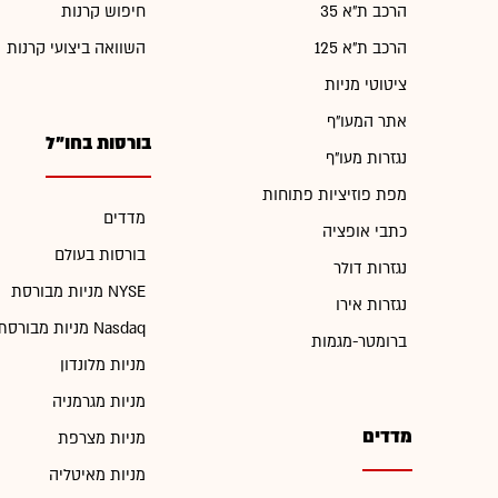
הרכב ת"א 35
חיפוש קרנות
הרכב ת"א 125
השוואה ביצועי קרנות
ציטוטי מניות
אתר המעו"ף
בורסות בחו"ל
נגזרות מעו"ף
מפת פוזיציות פתוחות
מדדים
כתבי אופציה
בורסות בעולם
נגזרות דולר
מניות מבורסת NYSE
נגזרות אירו
מניות מבורסת Nasdaq
ברומטר-מגמות
מניות מלונדון
מניות מגרמניה
מדדים
מניות מצרפת
מניות מאיטליה