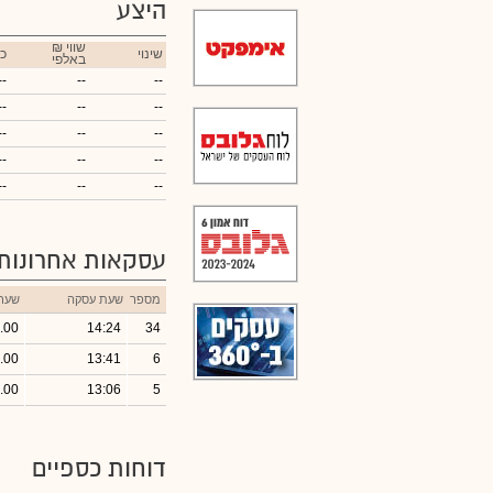
היצע
₪ שווי
שינוי
כ
באלפי
--
--
--
--
--
--
--
--
--
--
--
--
--
--
--
עסקאות אחרונות
מספר
שעת עסקה
שער
.00
14:24
34
.00
13:41
6
.00
13:06
5
דוחות כספיים