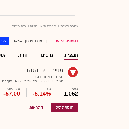
גלובס פיננסי
>
בורסת ת"א - מניות
> בית הזהב
14:24
בהשהיה של 15 דק'
עדכון אחרון
לצפו
|
תמצית
גרפים
דוחות
עסק
מניית בית הזהב
GOLDEN HOUSE
מניה
235010
תל-אביב
NIS
סוף יום
שער
שינוי
שינוי באג'
-57.00
-5.14%
1,052
הוסף לתיק
התראות