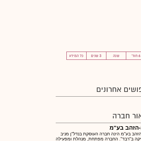
6 חוד'
שנה
3 שנים
כל המידע
ושים אחרונים
ור חברה
-הזהב בע"מ
זהב בע"מ הינה חברה העוסקת בנדל"ן מניב
קה ב"רבד". החברה מפתחת, מנהלת ומפעילה