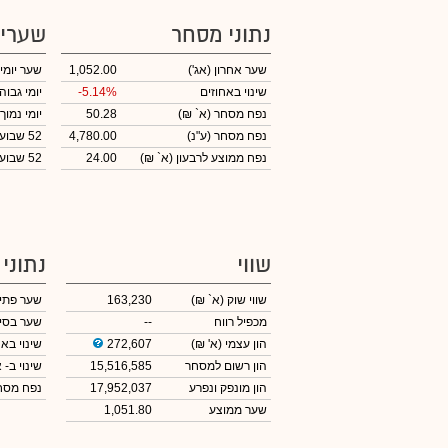
נתוני מסחר
שערי
שער אחרון
(אג')
1,052.00
שער יומי
שינוי באחוזים
-5.14%
יומי גבוה
נפח מסחר
(א` ₪)
50.28
יומי נמוך
נפח מסחר
(ע"נ)
4,780.00
52 שבועות גבוה
נפח ממוצע לרבעון (א` ₪)
24.00
52 שבועות נמוך
שווי
נתוני
שווי שוק
(א` ₪)
163,230
שער פתי
מכפיל רווח
--
שער בסי
הון עצמי
(א' ₪)
272,607
שינוי באח
הון רשום למסחר
15,516,585
שינוי
ב- א
הון מונפק ונפרע
17,952,037
נפח מס
שער ממוצע
1,051.80