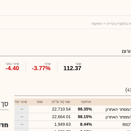
ת בלוקצ'יין וכרייה
> החזקות
רום
שער
שינוי
שינוי באג'
-4.40
-3.77%
112.37
אחזקה
שווי (א' ש"ח)
שער
שינוי יומי
סך 
--
22,710.54
98.35%
המסחר האחרון
--
22,664.01
98.15%
המסחר האחרון
חדש
--
1,949.63
8.44%
RIO