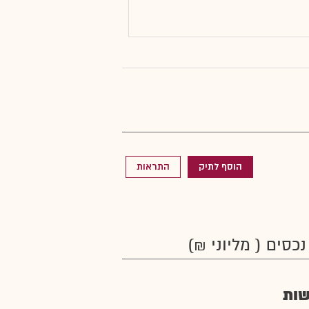
הוסף לתיק
התראות
נכסים ( מליוני ₪)
ות