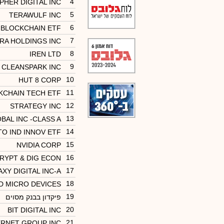
4
IPHER DIGITAL INC
5
TERAWULF INC
6
 BLOCKCHAIN ETF
7
RA HOLDINGS INC
8
IREN LTD
9
CLEANSPARK INC
10
HUT 8 CORP
11
KCHAIN TECH ETF
12
STRATEGY INC
13
BAL INC -CLASS A
14
TO IND INNOV ETF
15
NVIDIA CORP
16
RYPT & DIG ECON
17
XY DIGITAL INC-A
18
D MICRO DEVICES
19
פיקדון בבנק מסוים
20
BIT DIGITAL INC
21
ERNET GROUP INC