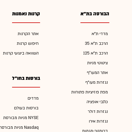
הבורסה בת"א
קרנות נאמנות
מדדי ת"א
אתר הקרנות
הרכב ת"א 35
חיפוש קרנות
הרכב ת"א 125
השוואה ביצועי קרנות
ציטוטי מניות
אתר המעו"ף
בורסות בחו"ל
נגזרות מעו"ף
מפת פוזיציות פתוחות
מדדים
כתבי אופציה
בורסות בעולם
נגזרות דולר
מניות מבורסת NYSE
נגזרות אירו
מניות מבורסת Nasdaq
ברומטר-מגמות