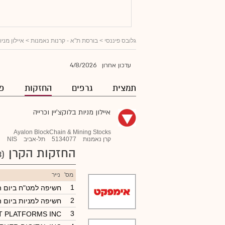
גלובס פיננסי
>
בורסת ת"א - קרנות נאמנות
>
איילון מניו
4/8/2026
עדכון אחרון
תמצית
גרפים
החזקות
פו
איילון מניות בלוקצ'יין וכרייה
Ayalon BlockChain & Mining Stocks
קרן נאמנות
5134077
תל-אביב
NIS
החזקות הקרן
(43)
מס'
נייר
1
חשיפה למט"ח ביום 
2
חשיפה למניות ביום 
3
T PLATFORMS INC