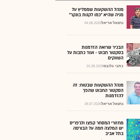
מנהל ההשקעות שממליץ על
מניה שהיא "כמו לקנות בונקר"
נתנאל אריאל
04.08.2026
הבכיר שרואה הזדמנות
בסקטור חבוט - ועוד כתבות על
השווקים
כתבי גלובס
01.08.2026
מנהל ההשקעות שבטוח: זה
הסקטור החבוט שהפך
להזדמנות
נתנאל אריאל
28.07.2026
מחזורי המסחר קפצו ולג'פריס
יש המלצה חמה על הבורסה
בתל אביב