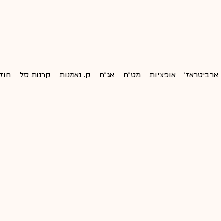
ארביטראז'
אופציות
מט"ח
אג"ח
ק. נאמנות
קרנות סל
חוזי