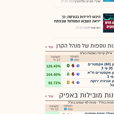
שירי חביב-ולדהורן
27.07.2026
היכונו לירידות בבורסה: כך
ייראה השבוע המטלטל שבפתח
רם מורי
27.07.2026
ות נוספות של מנהל הקרן
עוד
 איילון קרנות נאמנות בע"מ
חשיפה
תשואה
ומס
12 ח'
איילון (60) אקסטרים
126.43%
3
ון אקסטרים ת"א
104.40%
ן אנרגיה ירוקה
92.72%
ל
ות מובילות באפיק
עוד
מניות בחו"ל
-
מניות לפי ענפים בחו"ל
חשיפה
תשואה
ומס
12 חד'
ולר שחם שווקים