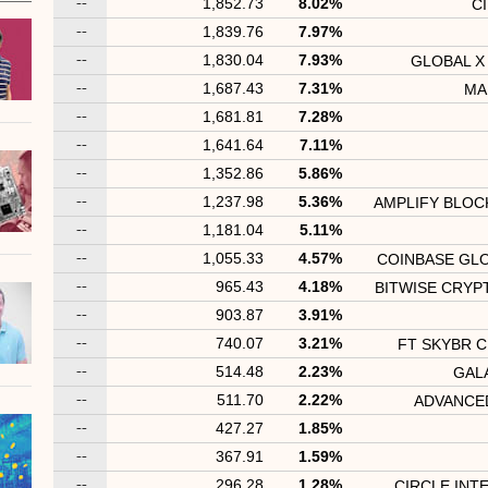
--
1,852.73
8.02%
C
--
1,839.76
7.97%
--
1,830.04
7.93%
GLOBAL X
--
1,687.43
7.31%
MA
--
1,681.81
7.28%
--
1,641.64
7.11%
--
1,352.86
5.86%
--
1,237.98
5.36%
AMPLIFY BLOC
--
1,181.04
5.11%
--
1,055.33
4.57%
COINBASE GLO
--
965.43
4.18%
BITWISE CRYP
--
903.87
3.91%
--
740.07
3.21%
FT SKYBR C
--
514.48
2.23%
GALA
--
511.70
2.22%
ADVANCE
--
427.27
1.85%
--
367.91
1.59%
--
296.28
1.28%
CIRCLE INT