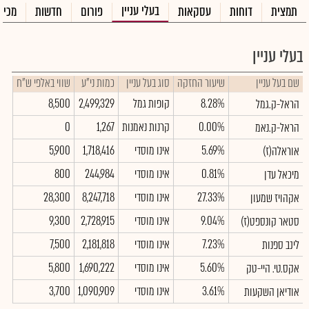
בעלי עניין
תמצית
דוחות
עסקאות
פורום
חדשות
מכיר
בעלי עניין
שם בעל עניין
שיעור החזקה
סוג בעל עניין
כמות ני"ע
שווי באלפי ש"ח
8.28%
קופות גמל
2,499,329
8,500
הראל-ק.גמל
0.00%
קרנות נאמנות
1,267
0
הראל-ק.נאמ
5.69%
אינו מוסדי
1,718,416
5,900
אוראלה(ז)
0.81%
אינו מוסדי
244,984
800
מיכאל עדן
27.33%
אינו מוסדי
8,247,718
28,300
אקהויז שמעון
9.04%
אינו מוסדי
2,728,915
9,300
סטאר קונספט(ז)
7.23%
אינו מוסדי
2,181,818
7,500
לינב ספנות
5.60%
אינו מוסדי
1,690,222
5,800
אקס.טי. היי-טק
3.61%
אינו מוסדי
1,090,909
3,700
אודיאן השקעות