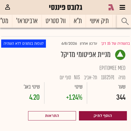
גלובס פיננסי
ראשי
תיק אישי
ת"א
וול סטריט
ארביטראז'
מט"
6/8/2026
בהשהיה של 15 דק'
עדכון אחרון
לצפות בנתונים ללא השהיה
|
מניית אפיטומי מדיקל
EPITOMEE MED
מניה
1182591
תל-אביב
NIS
סוף יום
שער
שינוי
שינוי באג'
4.20
+1.24%
344
הוסף לתיק
התראות