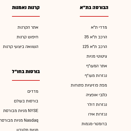
הבורסה בת"א
קרנות נאמנות
מדדי ת"א
אתר הקרנות
הרכב ת"א 35
חיפוש קרנות
הרכב ת"א 125
השוואה ביצועי קרנות
ציטוטי מניות
אתר המעו"ף
בורסות בחו"ל
נגזרות מעו"ף
מפת פוזיציות פתוחות
מדדים
כתבי אופציה
בורסות בעולם
נגזרות דולר
מניות מבורסת NYSE
נגזרות אירו
מניות מבורסת Nasdaq
ברומטר-מגמות
מניות מלונדון