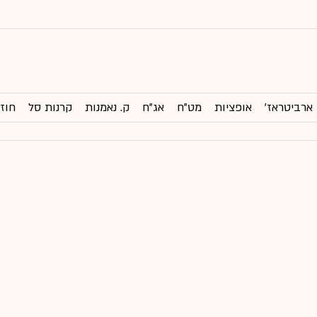
ארביטראז'
אופציות
מט"ח
אג"ח
ק. נאמנות
קרנות סל
חוזי