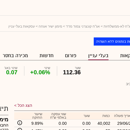
"ח לא-ממשלתיות
>
אג"ח קונצרני צמוד מדד
>
מימון ישיר אגחה
> עסקאות בעלי עניין
ת בנתונים ללא השהיה
אות
בעלי עניין
פורום
חדשות
מכירה בחסר
שער
שינוי
שינוי באג'
0.07
+0.06%
112.36
יב
הצג הכל
תיא
שווי עסקה
שיעור
ריך פעולה
כמות
שער
באלפי ש"ח
החזקה
מימון
9.89%
0.00
0.00
40,002
29/06/
החברה
רכבים