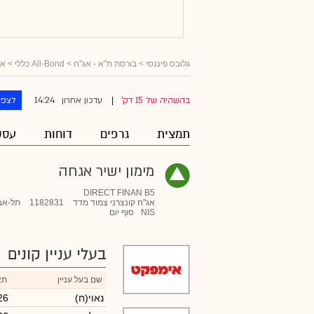
גלובס פיננסי
>
בורסת ת"א - אג"ח
>
All-Bond כללי
>
אג
14:24
בהשהיה של 15 דק'
עדכון אחרון
לצפו
|
תמצית
גרפים
דוחות
עסק
מימון ישיר אגחה
DIRECT FINAN B5
אג"ח קונצרני צמוד מדד
1182831
תל-אב
NIS
סוף יום
בעלי עניין קונים
שם בעל עניין
תא
(נאוי(ח
26