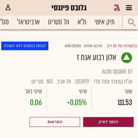
גלובס פיננסי
ראשי
תיק אישי
ת"א
וול סטריט
ארביטראז'
מט"
6/8/2026
בהשהיה של 15 דק'
עדכון אחרון
לצפות בנתונים ללא השהיה
|
אלון רבוע אגח ז
ALON SQUARE B7
אג"ח קונצרני צמוד מדד
1183979
תל-אביב
NIS
סוף יום
שער
שינוי
שינוי באג'
0.06
+0.05%
111.53
הוסף לתיק
התראות