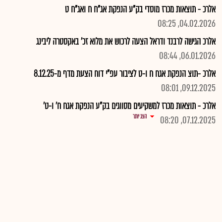
אלרכ - תוצאות מכרז מוסדי בק"ע הנפקת אג"ח ח ואג"ח ט
04.02.2026, 08:25
אלרכ הגישה לרבנד ודראל הצעה לרכוש את מלוא זכ' באקסטרה ליבינג
06.01.2026, 08:44
אלרכ -תוצ הנפקת אגח ח ו-ט לציבור עפ"י דוח הצעת מדף מ-8.12.25
09.12.2025, 08:01
אלרכ - תוצאות מכרז למשקיעים מסווגים בק"ע הנפקת אגח ח' ו-ט'
הצג יותר
07.12.2025, 08:20