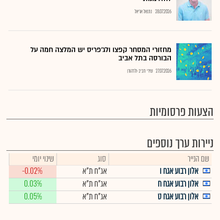
28.07.2026
נתנאל אריאל
מחזורי המסחר קפצו ולג'פריס יש המלצה חמה על
הבורסה בתל אביב
27.07.2026
שירי חביב-ולדהורן
הצעות פרסומיות
ניירות ערך נוספים
שם הנייר
סוג
שינוי יומי
אלון רבוע אגח ו
אג"ח ת"א
-0.02%
אלון רבוע אגח ח
אג"ח ת"א
0.03%
אלון רבוע אגח ט
אג"ח ת"א
0.05%