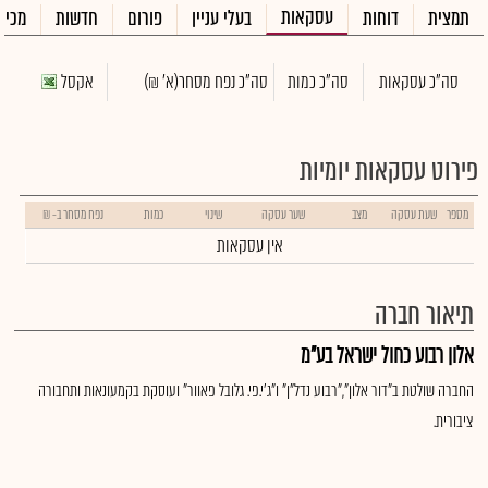
עסקאות
תמצית
דוחות
בעלי עניין
פורום
חדשות
מכיר
סה"כ עסקאות
סה"כ כמות
סה"כ נפח מסחר
(א' ₪)
אקסל
פירוט עסקאות יומיות
מספר
שעת עסקה
מצב
שער עסקה
שינוי
כמות
נפח מסחר ב- ₪
אין עסקאות
תיאור חברה
אלון רבוע כחול ישראל בע"מ
החברה שולטת ב"דור אלון","רבוע נדל"ן" ו"ג'י.פי. גלובל פאוור" ועוסקת בקמעונאות ותחבורה
ציבורית.