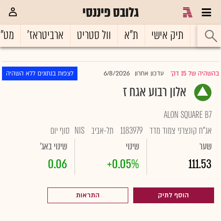
גלובס פיננסי
ראשי
תיק אישי
ת"א
וול סטריט
ארביטראז'
מט"
6/8/2026
בהשהיה של 15 דק'
עדכון אחרון
לצפות בנתונים ללא השהיה
|
אלון רבוע אגח ז
ALON SQUARE B7
אג"ח קונצרני צמוד מדד
1183979
תל-אביב
NIS
סוף יום
שער
שינוי
שינוי באג'
0.06
+0.05%
111.53
הוסף לתיק
התראות