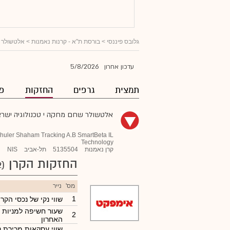
גלובס פיננסי
>
בורסת ת"א - קרנות נאמנות
>
אלטשולר שחם 
5/8/2026
עדכון אחרון
תמצית
גרפים
החזקות
פו
אלטשולר שחם מחקה י טכנולוגיה ישראל  SmartBeta
shuler Shaham Tracking A.B SmartBeta IL
Technology
קרן נאמנות
5135504
תל-אביב
NIS
החזקות הקרן
(32)
מס'
נייר
1
שווי נקי של נכסי הקרן
שעור חשיפה למניות 
2
האחרון
שווי עסקאות מכירת ני