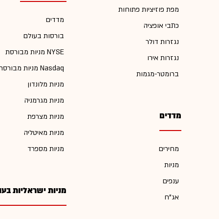
מפת פוזיציות פתוחות
מדדים
כתבי אופציה
בורסות בעולם
נגזרות דולר
מניות מבורסת NYSE
נגזרות אירו
מניות מבורסת Nasdaq
ברומטר-מגמות
מניות מלונדון
מניות מגרמניה
מדדים
מניות מצרפת
מניות מאיטליה
מחירים
מניות מספרד
מניות
ענפים
מניות ישראליות בעו
אג"ח