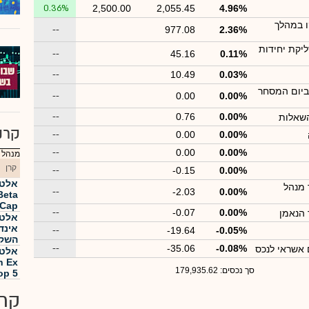
0.36%
2,500.00
2,055.45
4.96%
ו במהלך
--
977.08
2.36%
יקת יחידות
--
45.16
0.11%
--
10.49
0.03%
ביום המסחר
--
0.00
0.00%
--
0.76
0.00%
השאלות
קרנ
--
0.00
0.00%
--
0.00
0.00%
מנהל :
קרן
--
-0.15
0.00%
אלטש
מנהל
--
-2.03
0.00%
ge Cap
--
-0.07
0.00%
הנאמן
אלטש
אינד
--
-19.64
-0.05%
השקע
--
-35.06
-0.08%
 אשראי לנכס
אלטש
h Ex
סך נכסים: 179,935.62
op 5
קרנ