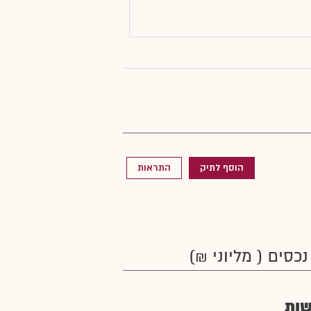
הוסף לתיק
התראות
נכסים ( מליוני ₪)
ות