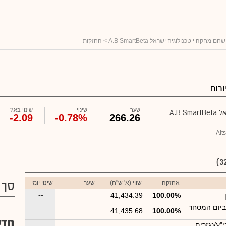
מחקה י טכנולוגיה ישראל A.B SmartBeta
> החזקות
רום
שער
שינוי
שינוי באג'
A.B
-2.09
-0.78%
266.26
Alt
אחזקה
שווי (א' ש"ח)
שער
שינוי יומי
סך 
--
41,434.39
100.00%
ביום המסחר
--
41,435.68
100.00%
חדש
"ע/נגזרים