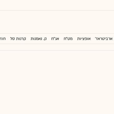
ארביטראז'
אופציות
מט"ח
אג"ח
ק. נאמנות
קרנות סל
חוזי