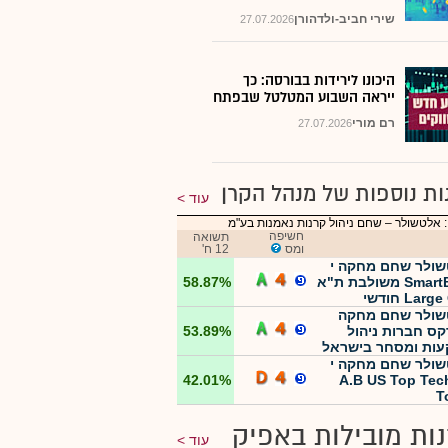
שירי חביב-ולדהורן
27.07.2026
היכונו לירידות בבורסה: כך
ייראה השבוע המטלטל שבפתח
רם מורי
27.07.2026
ות נוספות של מנהל הקרן
עוד
 אלטשולר – שחם ניהול קרנות נאמנות בע"מ
חשיפה
תשואה
ומס
12 ח'
ולר שחם מחקה י
SmartBeta משולבת ת"א
58.87%
Lar חודשי
ולר שחם מחקה
קס חברות ניהול
53.89%
ות ומסחר בישראל
ולר שחם מחקה י
42.01%
A.B US Top Tec
T
ות מובילות באפיק
עוד