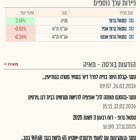
ניירות ערך נוספים
שם הנייר
סוג
שינוי יומי
נתנאל גרופ
מניה
2.18%
נתנאל גרופ אגיד
אג"ח ת"א
-0.01%
נתנאל גרופ אגטו
אג"ח ת"א
-0.26%
הודעות בורסה - מאיה
מאיה
נתגר-קבלת היתר בנייה לפרו' דיור במחיר מטרה במודיעין...
24.02.2026, 09:07
נתגר-בהסכם מותנה לרכ' אופציה לרכישת מגרשים בבית דגן ,פרטים
12.02.2026, 15:21
נתנאל גרופ - דוח רבעון 3 לשנת 2025
27.11.2025, 16:00
נתגר-מ.עקרונות עם לאומי פרטנרס-ישקיע 45 מ'שח כנגד %9.68 בחב..