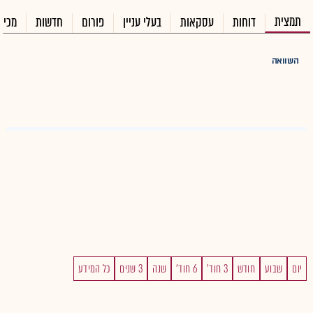
תמצית
דוחות
עסקאות
בעלי עניין
פורום
חדשות
מכיר
השוואה
יום
שבוע
חודש
3 חוד'
6 חוד'
שנה
3 שנים
כל המידע