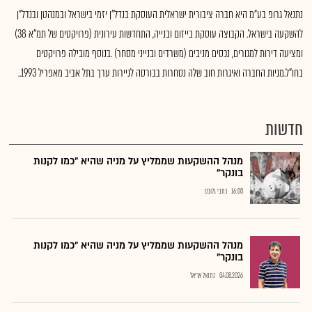
נתנאל גרופ בע"מ היא חברה ציבורית ישראלית העוסקת בנדל"ן יזמי בישראל ובמנהטן ובנדל"ן
להשקעה בישראל. הקבוצה עוסקת בייזום ובנייה, התחדשות עירונית (פרויקטים של תמ"א 38)
ומציעה דירות למגורים, נכסים מניבים (משרדים ובנייני מסחר) .בנוסף מובילה פרויקטים
בחו"ל.מניות החברה ואיגרות חוב שלה נסחרות בבורסה לניירות ערך בתל אביב מאפריל 1993..
חדשות
מנהל ההשקעות שממליץ על מניה שהיא "כמו לקנות
בונקר"
16:00
כתבי גלובס
מנהל ההשקעות שממליץ על מניה שהיא "כמו לקנות
בונקר"
04.08.2026
נתנאל אריאל