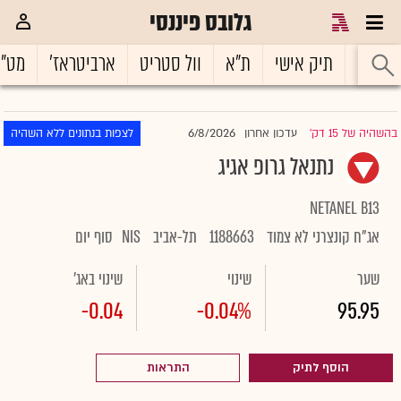
גלובס פיננסי
ראשי
תיק אישי
ת"א
וול סטריט
ארביטראז'
מט"
6/8/2026
בהשהיה של 15 דק'
עדכון אחרון
לצפות בנתונים ללא השהיה
|
נתנאל גרופ אגיג
NETANEL B13
אג"ח קונצרני לא צמוד
1188663
תל-אביב
NIS
סוף יום
שער
שינוי
שינוי באג'
-0.04
-0.04%
95.95
הוסף לתיק
התראות