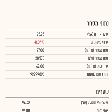
נתוני מסחר
שער אחרון
(אג')
95.95
שינוי באחוזים
-0.04%
נפח מסחר
(א` ₪)
27.00
נפח מסחר
(ע"נ)
28,578
שווי שוק
(א` ₪)
62.00
הון רשום למסחר
99,999,896
שערים
שער יומי ממוצע
(אג')
94.48
יומי גבוה
96.00