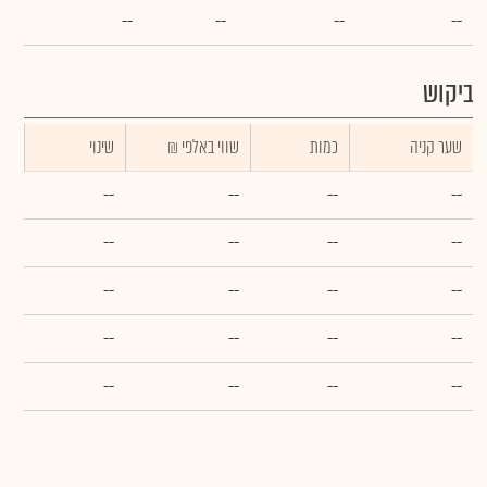
--
--
--
--
ביקוש
שער קניה
כמות
₪ שווי באלפי
שינוי
--
--
--
--
--
--
--
--
--
--
--
--
--
--
--
--
--
--
--
--