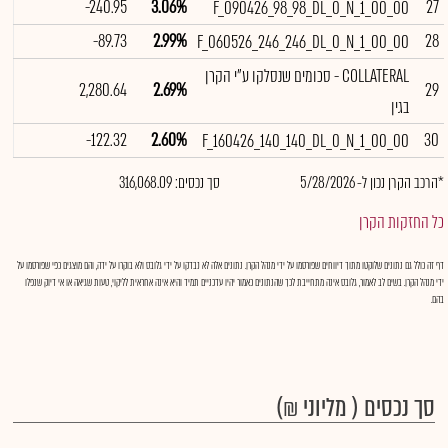
-240.95
3.06%
27
F_090426_98_98_DL_0_N_1_00_00
-89.73
2.99%
28
F_060526_246_246_DL_0_N_1_00_00
COLLATERAL - סכומים שנסלקו ע"י הקרן
2,280.64
2.69%
29
בגין
-122.32
2.60%
30
F_160426_140_140_DL_0_N_1_00_00
*הרכב הקרן נכון ל- 5/28/2026
סך נכסים: 316,068.09
כל החזקות הקרן
דף זה כולל גם נתונים שלוקטו מתוך דיווחים שפורסמו על ידי מנהל הקרן. נתונים אלה לא נבדקו על ידי גלובס ולא בוקרו על ידה, והם מוצגים כפי שפורסמו על
ידי מנהל הקרן. בשים לב לאמור, גלובס אינה מתחייבת לכך שהנתונים כאמור יהיו עדכניים תמיד והיא אינה אחראית לליקוי, טעות שגיאה או אי דיוק שנפלו
בהם.
סך נכסים ( מליוני ₪)