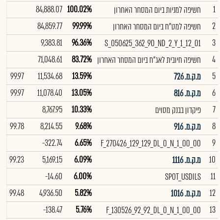
84,888.07
100.02%
1
חשיפה למניות ביום המסחר האחרון
84,859.77
99.99%
2
חשיפה למט"ח ביום המסחר האחרון
9,383.81
96.36%
3
S_050625_362_90_ND_2_Y_1_12_01
71,048.61
83.72%
4
חשיפה חיובית לאג"ח ביום המסחר האחרון
99.97
11,534.68
13.59%
5
מ.ק.מ. 726
99.97
11,078.40
13.05%
6
מ.ק.מ. 816
8,767.95
10.33%
7
פיקדון בבנק מסוים
%
99.78
8,214.55
9.68%
8
מ.ק.מ. 916
-322.74
6.65%
9
F_270426_129_129_DL_0_N_1_00_00
%
99.23
5,169.15
6.09%
10
מ.ק.מ. 1116
-14.60
6.00%
11
SPOT_USDILS
%
99.48
4,936.50
5.82%
12
מ.ק.מ. 1016
-138.47
5.76%
13
F_130526_92_92_DL_0_N_1_00_00