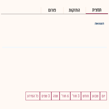
תמצית
החזקות
פורום
השוואה
יום
שבוע
חודש
3 חוד'
6 חוד'
שנה
3 שנים
כל המידע