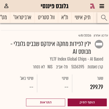
גלובס פיננסי
ראשי
תיק אישי
ת"א
וול סטריט
ארביטראז'
מט"
4/8/2026
עדכון אחרון
ילין לפידות מחקה אינדקס שבבים גלובלי -
מבוסס AI
YLTF Index Global Chips - AI Based
קרן נאמנות
5136395
תל-אביב
NIS
לא נסחר
שער
שינוי
שינוי באג'
--
--
299.79
הוסף לתיק
התראות