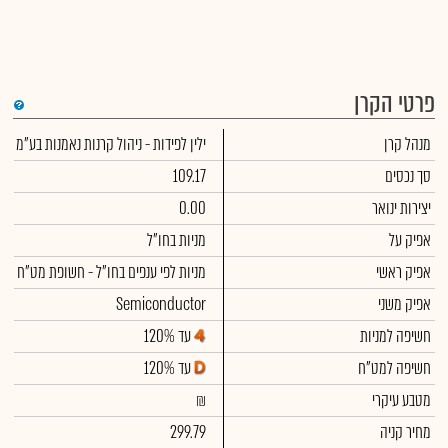
פרטי הקרן
מנהל קרן
ילין לפידות - ניהול קרנות נאמנות בע"מ
סך נכסים
109.17
יצירות ינואר
0.00
אפיק על
מניות בחו"ל
אפיק ראשי
מניות לפי ענפים בחו"ל - חשופת מט"ח
אפיק משני
Semiconductor
חשיפה למניות
עד 120%
חשיפה למט"ח
עד 120%
מטבע עיקרי
₪
מחיר קניה
299.79