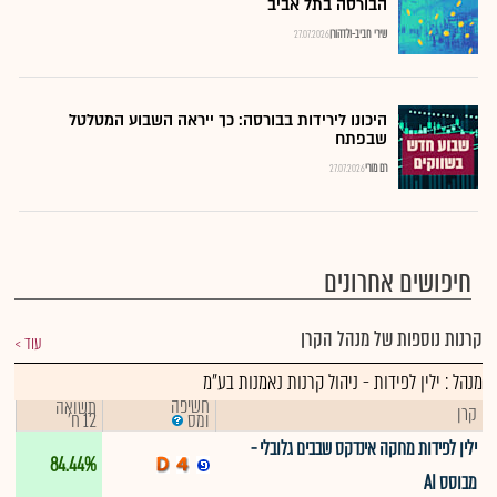
הבורסה בתל אביב
שירי חביב-ולדהורן
27.07.2026
היכונו לירידות בבורסה: כך ייראה השבוע המטלטל
שבפתח
רם מורי
27.07.2026
חיפושים אחרונים
קרנות נוספות של מנהל הקרן
עוד
מנהל : ילין לפידות - ניהול קרנות נאמנות בע"מ
חשיפה
תשואה
קרן
12 ח'
ומס
ילין לפידות מחקה אינדקס שבבים גלובלי -
84.44%
מבוסס AI