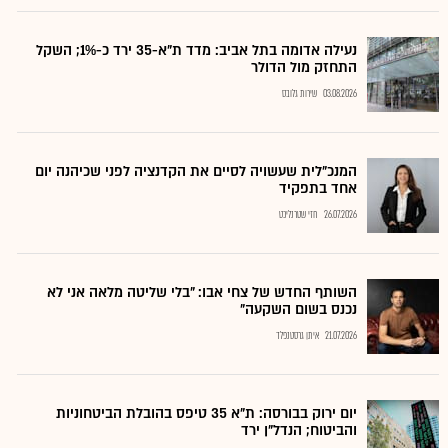
נעילה אדומה בתל אביב: מדד ת"א-35 ירד כ-1%; השקל
התחזק מול הדולר
03.08.2026
שירות גלובס
המנכ"לית שעשויה לסיים את הקדנציה לפני שכיהנה יום
אחד בתפקיד
26.07.2026
חזי שטרנליכט
השותף החדש של צחי אבו: "בלי שליטה מלאה אני לא
נכנס בשום השקעה"
21.07.2026
איתן גרסטנפלד
יום ירוק בבורסה: ת"א 35 טיפס בהובלת הביטחוניות
והביטוח; הנדל"ן ירד