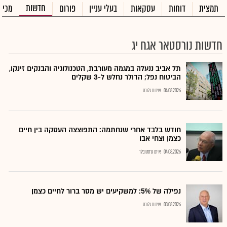
חדשות
תמצית
דוחות
עסקאות
בעלי עניין
פורום
מכיר
חדשות נורסטאר אגח יג
תל אביב ננעלה במגמה מעורבת, הטכנולוגיה והבנקים זינקו,
הביטוח נפל; הדולר נחלש ל-3 שקלים
04.08.2026
שירות גלובס
חודש בלבד אחרי שנחתמה: התפוצצה העסקה בין חיים
כצמן וצחי אבו
04.08.2026
איתן גרסטנפלד
נפילה של 5%: למשקיעים יש מסר ברור לחיים כצמן
03.08.2026
שירות גלובס