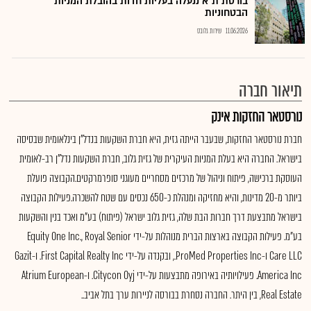
בורסת ת"א ננעלה בעליות חדות בהובלת המניות
הבטחוניות
11.06.2026
שירות גלובס
תיאור חברה
נורסטאר החזקות אינק
חברת נורסטאר החזקות, שבעבר הייתה גזית, היא חברת השקעות בנדל"ן בינלאומית שבסיסה
בישראל. החברה היא בעלת המניות העיקרית של גזית גלוב, חברת השקעות נדל"ן רב-לאומית
העוסקת ברכישה, פיתוח וניהול של מרכזים מסחריים מעוגני סופרמרקטים.הקבוצה פועלת
ביותר מ-20 מדינות, והיא מחזיקה ומנהלת כ-650 נכסים עם שטח להשכרה.פעילות הקבוצה
בישראל מתבצעת דרך חברות הבת שלה, גזית גלוב ישראל (פיתוח) בע"מ ואכד בנין והשקעות
בע"מ. פעילות הקבוצה בארצות הברית מנוהלות על-ידי Equity One Inc., Royal Senior
Care LLC ו-ProMed Properties Inc., ובקנדה על-ידי First Capital Realty Inc. ו-Gazit
America Inc. פעילויותיה באירופה מתבצעות על-ידי Citycon Oyj. ו-Atrium European
Real Estate, בין היתר. החברה נסחרת בבורסה לניירות ערך בתל אביב..