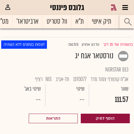
גלובס פיננסי
ראשי
תיק אישי
ת"א
וול סטריט
ארביטראז'
מט"
06:55
בהשהיה של 15 דק'
עדכון אחרון
לצפות בנתונים ללא השהיה
|
נורסטאר אגח יג
NORSTAR B13
אג"ח קונצרני צמוד מדד
1193077
תל-אביב
NIS
רציף
שער
שינוי
שינוי באג'
--
--
111.57
הוסף לתיק
התראות