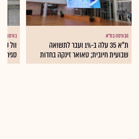
הבורסה בת"א
בורסות עו
ת"א 35 עלה ב-1% ועבר לתשואה
שבועית חיובית; טאואר זינקה בחדות
סגירה 