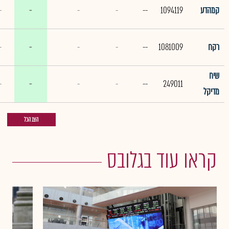
קמהדע
1094119
--
-
-
-
-
רקח
1081009
--
-
-
-
-
שיח
-
-
-
-
--
249011
מדיקל
הצג הכל
קראו עוד בגלובס