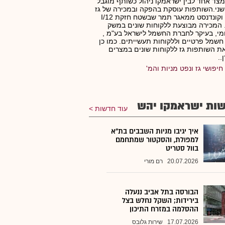
מצד אחד לבין ישראמקו ניהול כשותף מוגבל
ני.השותפות עוסקת בהפקה ובמכירה של גז
טבעי וקונדנסט ממאגר תמר שבשטח חזקת 12/I
המכירה מבוצעת ללקוחות שונים במשק
י, בעיקר לחברת החשמל לישראל בע"מ ,
 חשמל פרטיים וללקוחות תעשייתים. כמו כן
ת השותפות גז ללקוחות שונים במצרים
..
חיפושי גז ונפט מניות והמ'
ות ישראמקו יהש
עוד חדשות
איך יגיבו מניות השבבים בת"א
למפולת, והסקטור שמתחמם
בוול סטריט
20.07.2026
רם מורי
הבורסה בתל אביב ננעלה
בירידות; השקל נחלש בצל
ההסלמה במזרח התיכון
17.07.2026
שירות גלובס