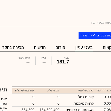
אות בעלי עניין
ות בנתונים ללא השהיה
אות
בעלי עניין
פורום
חדשות
מכירה בחסר
שער
שינוי
שינוי באג'
--
--
181.7
תיא
עור החזקה
סוג בעל עניין
כמות ני"ע
שווי באלפי ש"ח
0.0
קופות גמל
0
0
ישראמקו 
0.0
קרנות נאמנות
0
0
שותפו
7.0
משתתפות ברווחים
184,302,400
334,800