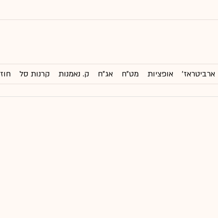
ארביטראז'
אופציות
מט"ח
אג"ח
ק. נאמנות
קרנות סל
חוזי