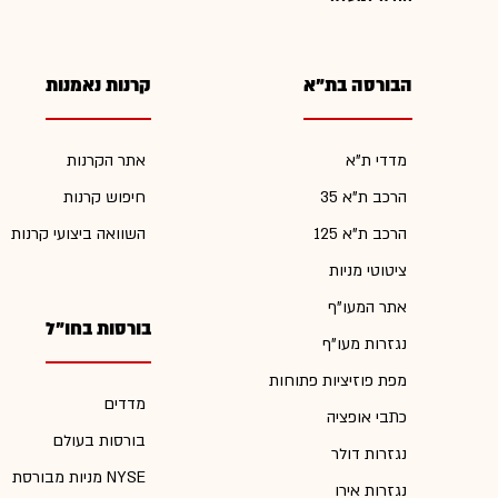
הבורסה בת"א
קרנות נאמנות
מדדי ת"א
אתר הקרנות
הרכב ת"א 35
חיפוש קרנות
הרכב ת"א 125
השוואה ביצועי קרנות
ציטוטי מניות
אתר המעו"ף
בורסות בחו"ל
נגזרות מעו"ף
מפת פוזיציות פתוחות
מדדים
כתבי אופציה
בורסות בעולם
נגזרות דולר
מניות מבורסת NYSE
נגזרות אירו