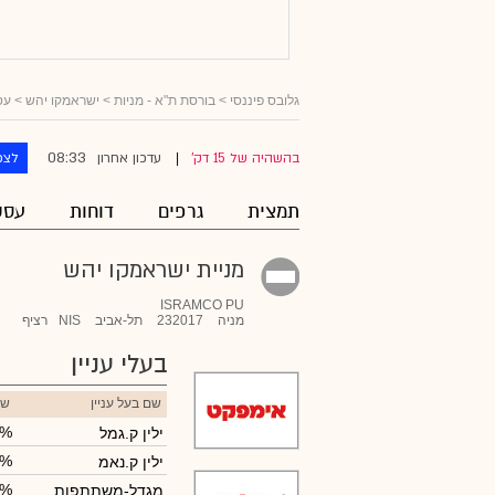
גלובס פיננסי
>
בורסת ת"א - מניות
>
ישראמקו יהש
> עסק
08:33
בהשהיה של 15 דק'
עדכון אחרון
לצפ
|
תמצית
גרפים
דוחות
עסק
מניית ישראמקו יהש
ISRAMCO PU
מניה
232017
תל-אביב
NIS
רציף
בעלי עניין
שם בעל עניין
שי
0%
ילין ק.גמל
0%
ילין ק.נאמ
8%
מגדל-משתתפות