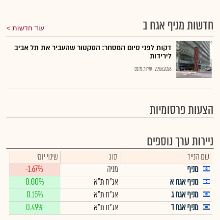
חדשות מניף אגח ב
עוד חדשות
דקות לפני סיום המסחר: הסקטור שהעביר את תל אביב
לירידות
29.06.2026
שירות גלובס
הצעות פרסומיות
ניירות ערך נוספים
שם הנייר
סוג
שינוי יומי
מניף
מניה
-1.67%
מניף אגח א
אג"ח ת"א
0.00%
מניף אגח ג
אג"ח ת"א
0.15%
מניף אגח ד
אג"ח ת"א
0.49%