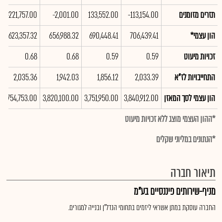
תזרים מזומנים
-113,154.00
133,552.00
-2,001.00
-221,757.00
הון עצמי*
706,439.41
690,448.41
656,988.32
623,357.32
זכויות מיעוט
0.59
0.59
0.68
0.68
התחייבויות לז"א
2,033.39
1,856.12
1,942.03
2,035.36
הון עצמי לסך המאזן
3,840,912.00
3,751,950.00
3,820,100.00
3,754,753.00
*ההון העצמי מוצג ללא זכויות מיעוט
*הנתונים במליוני שקלים
תיאור חברה
מניף-שירותים פיננסיים בע"מ
החברה עוסקת במתן אשראי ליזמים בתחומי הנדל"ן ובנייה למגורים.