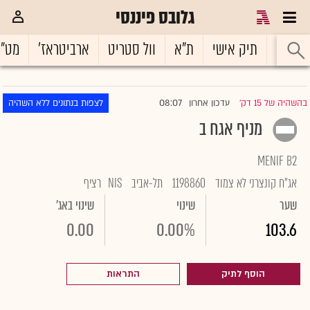
גלובס פיננסי
ראשי
תיק אישי
ת"א
וול סטריט
ארביטראז'
מט"
08:07
בהשהיה של 15 דק'
עדכון אחרון
לצפות בנתונים ללא השהיה
|
מניף אגח ב
MENIF B2
אג"ח קונצרני לא צמוד
1198860
תל-אביב
NIS
רציף
שער
שינוי
שינוי באג'
0.00
0.00%
103.6
הוסף לתיק
התראות