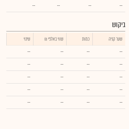
--
--
--
--
ביקוש
שער קניה
כמות
₪ שווי באלפי
שינוי
--
--
--
--
--
--
--
--
--
--
--
--
--
--
--
--
--
--
--
--