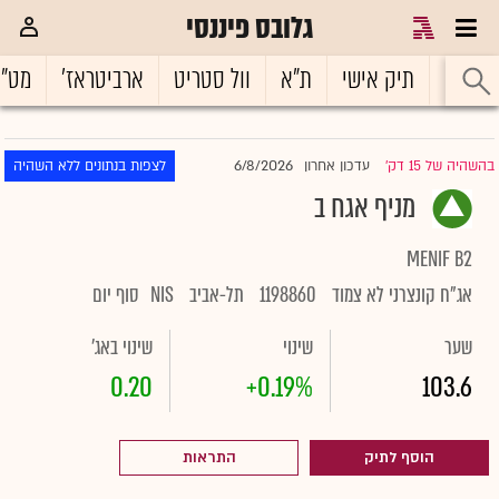
גלובס פיננסי
ראשי
תיק אישי
ת"א
וול סטריט
ארביטראז'
מט"
6/8/2026
בהשהיה של 15 דק'
עדכון אחרון
לצפות בנתונים ללא השהיה
|
מניף אגח ב
MENIF B2
אג"ח קונצרני לא צמוד
1198860
תל-אביב
NIS
סוף יום
שער
שינוי
שינוי באג'
0.20
+0.19%
103.6
הוסף לתיק
התראות