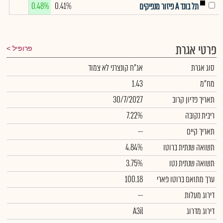
0.48%
0.41%
תל בונד A פיזור מנפיקים
פרטי אגרת
פרופיל
סוג אגרת
אג"ח קונצרני לא צמוד
מח"מ
1.43
תאריך פדיון קרוב
30/7/2027
ריבית נקובה
7.22%
תאריך קיים
--
תשואה שנתית ברוטו
4.84%
תשואה שנתית נטו
3.75%
ערך מתואם ברוטו פארי
100.18
דירוג מעלות
--
דירוג מדרוג
A3il