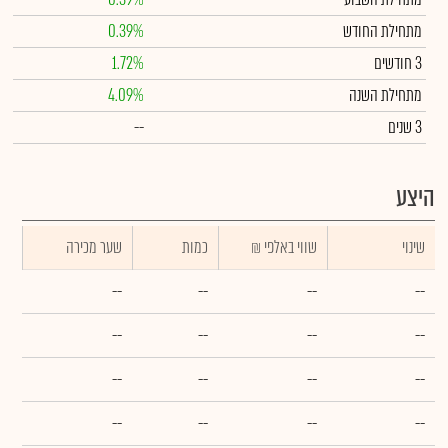
מתחילת החודש
0.39%
3 חודשים
1.72%
מתחילת השנה
4.09%
3 שנים
--
היצע
שינוי
₪ שווי באלפי
כמות
שער מכירה
--
--
--
--
--
--
--
--
--
--
--
--
--
--
--
--