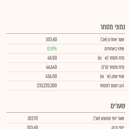
נתוני מסחר
שער אחרון
(אג')
103.60
שינוי באחוזים
0.19%
נפח מסחר
(א` ₪)
48.00
נפח מסחר
(ע"נ)
46,640
שווי שוק
(א` ₪)
456.00
הון רשום למסחר
233,220,300
שערים
שער יומי ממוצע
(אג')
102.92
יומי גבוה
103.60