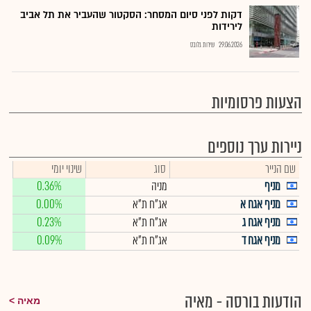
דקות לפני סיום המסחר: הסקטור שהעביר את תל אביב
לירידות
29.06.2026
שירות גלובס
הצעות פרסומיות
ניירות ערך נוספים
שם הנייר
סוג
שינוי יומי
מניף
מניה
0.36%
מניף אגח א
אג"ח ת"א
0.00%
מניף אגח ג
אג"ח ת"א
0.23%
מניף אגח ד
אג"ח ת"א
0.09%
הודעות בורסה - מאיה
מאיה