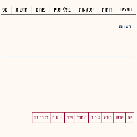
תמצית
דוחות
עסקאות
בעלי עניין
פורום
חדשות
מכיר
השוואה
יום
שבוע
חודש
3 חוד'
6 חוד'
שנה
3 שנים
כל המידע