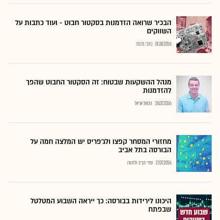
הבכיר שרואה הזדמנות בסקטור חבוט - ועוד כתבות על
השווקים
01.08.2026
כתבי גלובס
מנהל ההשקעות שבטוח: זה הסקטור החבוט שהפך
להזדמנות
28.07.2026
נתנאל אריאל
מחזורי המסחר קפצו ולג'פריס יש המלצה חמה על
הבורסה בתל אביב
27.07.2026
שירי חביב-ולדהורן
היכונו לירידות בבורסה: כך ייראה השבוע המטלטל
שבפתח