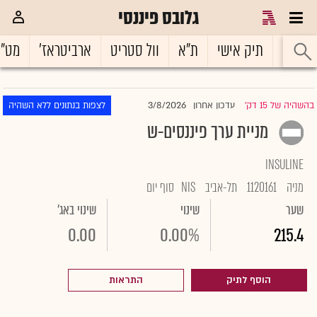
גלובס פיננסי
ראשי
תיק אישי
ת"א
וול סטריט
ארביטראז'
מט"
3/8/2026
בהשהיה של 15 דק'
עדכון אחרון
לצפות בנתונים ללא השהיה
|
מניית ערך פיננסים-ש
INSULINE
מניה
1120161
תל-אביב
NIS
סוף יום
שער
שינוי
שינוי באג'
0.00
0.00%
215.4
הוסף לתיק
התראות