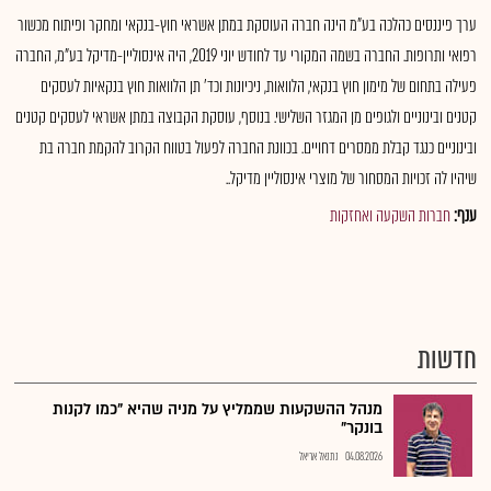
ערך פיננסים כהלכה בע"מ הינה חברה העוסקת במתן אשראי חוץ-בנקאי ומחקר ופיתוח מכשור
רפואי ותרופות. החברה בשמה המקורי עד לחודש יוני 2019, היה אינסוליין-מדיקל בע"מ, החברה
פעילה בתחום של מימון חוץ בנקאי, הלוואות, ניכיונות וכד' תן הלוואות חוץ בנקאיות לעסקים
קטנים ובינוניים ולגופים מן המגזר השלישי. בנוסף, עוסקת הקבוצה במתן אשראי לעסקים קטנים
ובינוניים כנגד קבלת ממסרים דחויים. בכוונת החברה לפעול בטווח הקרוב להקמת חברה בת
שיהיו לה זכויות המסחור של מוצרי אינסוליין מדיקל..
ענף:
חברות השקעה ואחזקות
חדשות
מנהל ההשקעות שממליץ על מניה שהיא "כמו לקנות
בונקר"
04.08.2026
נתנאל אריאל