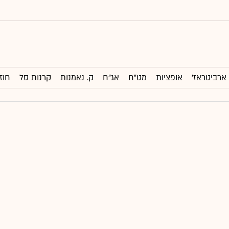
ארביטראז'
אופציות
מט"ח
אג"ח
ק. נאמנות
קרנות סל
חוז