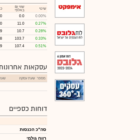
₪ שווי
שינוי
כמ
באלפי
0
0.0
0.00%
00
11.0
0.27%
99
10.7
0.28%
98
103.7
0.33%
19
107.4
0.51%
עסקאות אחרונות
מספר
שעת עסקה
שער
דוחות כספיים
סה"כ הכנסות
רווח גולמי