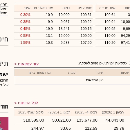
תחזית
ות
שער מכירה
שער קניה
כמות
₪ שווי באלפי
שינוי
תשלום
תשלום
-0.30%
10.9
10,000
109.31
109.64
3
-0.38%
9.9
9,037
109.22
109.94
10,0
-0.45%
19.9
18,241
109.15
109.95
9,6
-0.58%
13.1
12,000
109.00
110.00
94,2
חיפ
-1.59%
10.3
9,583
107.90
110.20
97,4
תיא
עסקאות יומיות:
0
מינימום לעסקה:
עוד עסקאות
 עסקה
שינוי
כמות
נפח מסחר ב- ₪
ישפ
החברה
אין עסקאות
של מב
לכל הדוחות
חדש
רבעון 1 (2026)
רבעון 4 (2025)
רבעון 1 (2025)
סיכום שנתי 2025
318,595.00
50,621.00
133,677.00
44,843.00
244.97
33.65
112.59
29.76