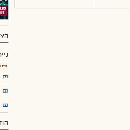
הצע
ניי
שם הנ
הוד