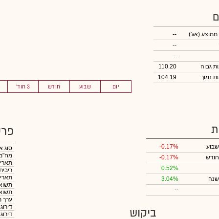
ם
 ממוצע
(אג')
--
--
--
110.20
104.19
יום
שבוע
חודש
3 חוד'
ת
פרט
שבוע
-0.17%
סוג א
מח"מ
חודש
-0.17%
תאריך
0.52%
ריבית
תאריך
שנה
3.04%
תשואה
--
תשואה
ערך מ
דירוג
ביקוש
דירוג