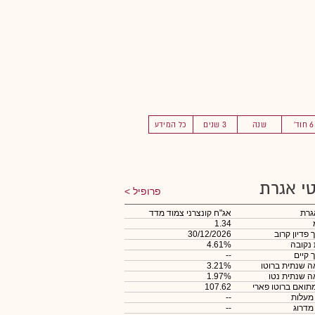
6 חוד'
שנה
3 שנים
כל המידע
י אגרת
פרופיל
גרת
אג"ח קונצרני צמוד מדד
1.34
 פדיון קרוב
30/12/2026
 נקובה
4.61%
 קיים
--
 שנתית ברוטו
3.21%
 שנתית נטו
1.97%
תואם ברוטו פארי
107.62
 מעלות
--
 מדרוג
--