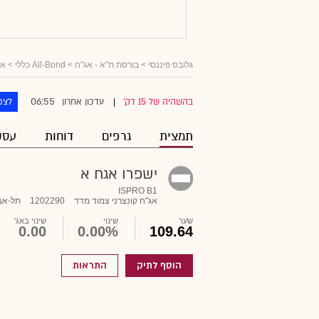
גלובס פיננסי
>
בורסת ת"א - אג"ח
>
All-Bond כללי
>
אג
06:55
בהשהיה של 15 דק'
עדכון אחרון
לצפ
|
תמצית
גרפים
דוחות
עסק
ישפרו אגח א
ISPRO B1
אג"ח קונצרני צמוד מדד
1202290
תל-אב
שער
שינוי
שינוי באג'
0.00
0.00%
109.64
הוסף לתיק
התראות