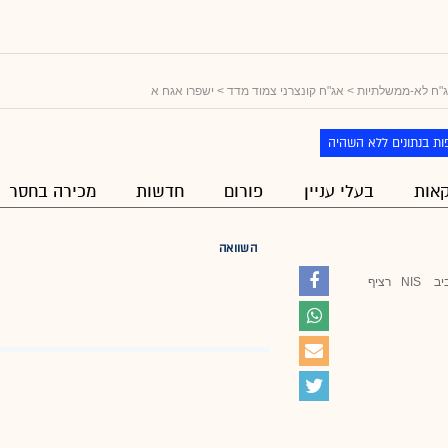
"ח לא-ממשלתיות
>
אג"ח קונצרני צמוד מדד
> ישפרו אגח א
ות בנתונים ללא השהיה
אות
בעלי עניין
פורום
חדשות
מכירה בחסר
השוואה
יב
NIS
רציף