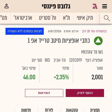
גלובס פיננסי
ראשי
תיק אישי
ת"א
וול סטריט
ארביטראז'
מט"
6/8/2026
בהשהיה של 15 דק'
עדכון אחרון
לצפות בנתונים ללא השהיה
|
כתבי אופציות מיטב טרייד אפ 1
MEITAV TR W1
אופציה רצף
1203199
תל-אביב
NIS
סוף יום
שער
שינוי
שינוי באג'
46.00
+2.35%
2,001
הוסף לתיק
התראות
פורום
תמצית
עסקאות
חדשות