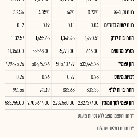
רווח נקי ב-%
0.73%
1.66%
4.05%
3.24%
רווח למניה בדולרים
0.04
0.13
0.19
0.12
התחייבות לז"ק
1,490.51
1,348.48
1,455.68
1,132.57
תזרים מזומנים
646.00
-5,773.00
55,568.00
11,356.00
הון עצמי*
533,445.28
505,407.27
508,769.26
499,825.26
זכויות מיעוט
-0.28
-0.27
-0.26
-0.26
התחייבויות לז"א
803.33
883.68
741.19
951.56
הון עצמי לסך המאזן
2,827,277.00
2,737,560.00
2,705,644.00
2,583,955.00
*ההון העצמי מוצג ללא זכויות מיעוט
*הנתונים במליוני שקלים