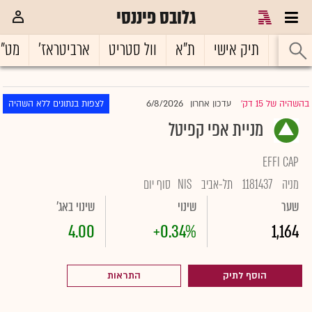
גלובס פיננסי
ראשי
תיק אישי
ת"א
וול סטריט
ארביטראז'
מט"
6/8/2026
בהשהיה של 15 דק'
עדכון אחרון
לצפות בנתונים ללא השהיה
|
מניית אפי קפיטל
EFFI CAP
מניה
1181437
תל-אביב
NIS
סוף יום
שער
שינוי
שינוי באג'
4.00
+0.34%
1,164
הוסף לתיק
התראות