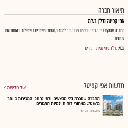
תיאור חברה
אפי קפיטל נדל"ן בע"מ
החברה עוסקת בייזום,בנייה והקמת פרויקטים למגורים,מסחר ומשרדים בישראל,וכן בהתחדשות
עירונית
ענף:
נדל"ן ובינוי מניות והמירים
חדשות אפי קפיטל
עוד חדשות
החברה שמכרה בלי מבצעים, ולמי נחתכו המכירות ביותר
מ־70%: מאחורי דוחות יזמיות המגורים
04.06.2026
יובל ניסני