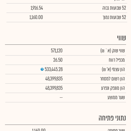
52 שבועות גבוה
1,916.54
52 שבועות נמוך
1,160.00
שווי
שווי שוק
(א` ₪)
571,120
מכפיל רווח
26.50
הון עצמי
(א' ₪)
533,445.28
הון רשום למסחר
48,399,835
הון מונפק ונפרע
48,399,835
שער ממוצע
--
נתוני פתיחה
שער פתיחה
1,160.00