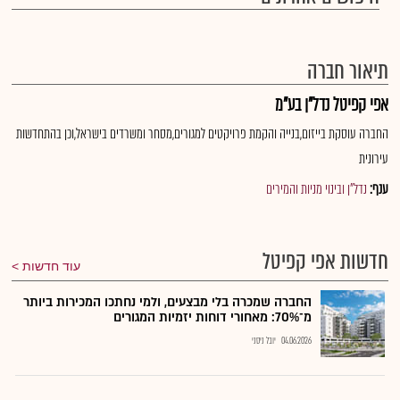
תיאור חברה
אפי קפיטל נדל"ן בע"מ
החברה עוסקת בייזום,בנייה והקמת פרויקטים למגורים,מסחר ומשרדים בישראל,וכן בהתחדשות
עירונית
ענף:
נדל"ן ובינוי מניות והמירים
חדשות אפי קפיטל
עוד חדשות
החברה שמכרה בלי מבצעים, ולמי נחתכו המכירות ביותר
מ־70%: מאחורי דוחות יזמיות המגורים
04.06.2026
יובל ניסני