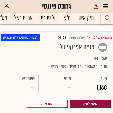
גלובס פיננסי
ראשי
תיק אישי
ת"א
וול סטריט
ארביטראז'
מט"
08:53
בהשהיה של 15 דק'
עדכון אחרון
לצפות בנתונים ללא השהיה
|
מניית אפי קפיטל
EFFI CAP
מניה
1181437
תל-אביב
NIS
רציף
שער
שינוי
שינוי באג'
--
--
1,160
הוסף לתיק
התראות