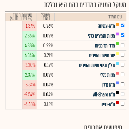
משקל המניה במדדים בהם היא נכללת
משקל
תשואת המדד
שם המדד
במדד
(% שינוי חודשי)
-1.37%
0.26%
ת"א-צמיחה
2.36%
0.02%
מניות והמירים כללי
4.38%
0.22%
מדד יתר מניות
4.34%
0.21%
יתר מניות והמירים
-3.20%
0.17%
נדל"ן ובינוי מניות והמירים
2.37%
0.02%
מניות כללי
-3.84%
0.04%
ת"א נדלן
-2.54%
0.04%
ת"א All-Share
-4.48%
0.13%
ת"א-בנייה
חיפושים אחרונים