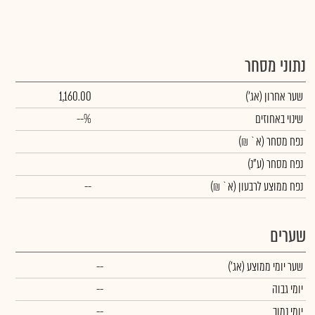
נתוני מסחר
שער אחרון
(אג')
1,160.00
שינוי באחוזים
--%
נפח מסחר
(א` ₪)
נפח מסחר
(ע"נ)
נפח ממוצע לרבעון (א` ₪)
--
שערים
שער יומי ממוצע
(אג')
--
יומי גבוה
--
יומי נמוך
--