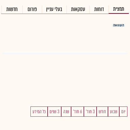
תמצית
דוחות
עסקאות
בעלי עניין
פורום
חדשות
השוואה
יום
שבוע
חודש
3 חוד'
6 חוד'
שנה
3 שנים
כל המידע