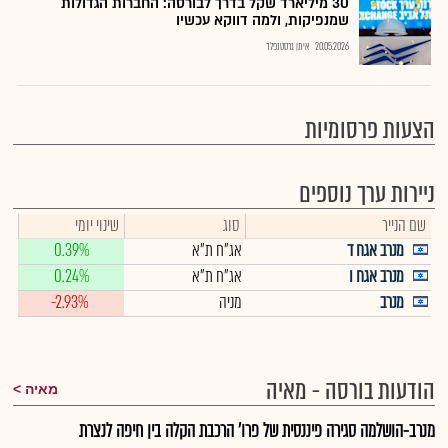
30 מיליארד שקל בדרך לבורסה: החברות הגדולות
שמנפיקות, ולמה דווקא עכשיו
20.05.2026
איתן גרסטנפלד
הצעות פרסומיות
ניירות ערך נוספים
שם הנייר
סוג
שינוי יומי
מנרב אגח ד
אג"ח ת"א
0.39%
מנרב אגח ו
אג"ח ת"א
0.24%
מנרב
מניה
-2.93%
הודעות בורסה - מאיה
מאיה
מנרב-הושלמה סגירה פיננסית של פרו' הרכבת הקלה בין חיפה לנצרת