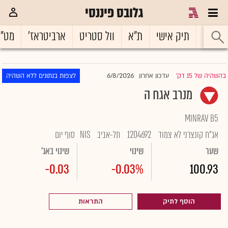
גלובס פיננסי
ראשי
תיק אישי
ת"א
וול סטריט
ארביטראז'
מט"
6/8/2026
בהשהיה של 15 דק'
עדכון אחרון
לצפות בנתונים ללא השהיה
|
מנרב אגח ה
MINRAV B5
אג"ח קונצרני לא צמוד
1204692
תל-אביב
NIS
סוף יום
שער
שינוי
שינוי באג'
-0.03
-0.03%
100.93
הוסף לתיק
התראות