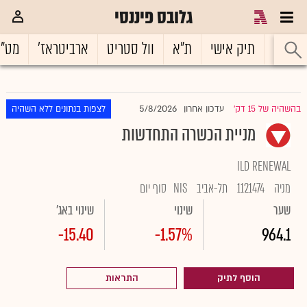
גלובס פיננסי
ראשי
תיק אישי
ת"א
וול סטריט
ארביטראז'
מט"
5/8/2026
בהשהיה של 15 דק'
עדכון אחרון
לצפות בנתונים ללא השהיה
|
מניית הכשרה התחדשות
ILD RENEWAL
מניה
1121474
תל-אביב
NIS
סוף יום
שער
שינוי
שינוי באג'
-15.40
-1.57%
964.1
הוסף לתיק
התראות