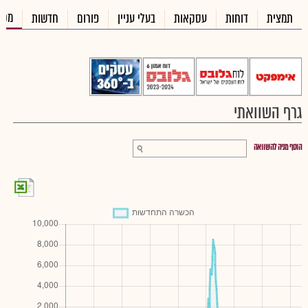
מכי
תמצית
דוחות
עסקאות
בעלי עניין
פורום
חדשות
גרף השוואתי
הוסף מניה להשוואה