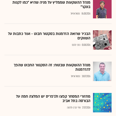
מנהל ההשקעות שממליץ על מניה שהיא "כמו לקנות
בונקר"
04.08.2026
נתנאל אריאל
הבכיר שרואה הזדמנות בסקטור חבוט - ועוד כתבות על
השווקים
01.08.2026
כתבי גלובס
מנהל ההשקעות שבטוח: זה הסקטור החבוט שהפך
להזדמנות
28.07.2026
נתנאל אריאל
מחזורי המסחר קפצו ולג'פריס יש המלצה חמה על
הבורסה בתל אביב
27.07.2026
שירי חביב-ולדהורן