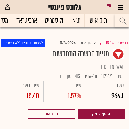
גלובס פיננסי
ראשי
תיק אישי
ת"א
וול סטריט
ארביטראז'
מט"
5/8/2026
בהשהיה של 15 דק'
עדכון אחרון
לצפות בנתונים ללא השהיה
|
מניית הכשרה התחדשות
ILD RENEWAL
מניה
1121474
תל-אביב
NIS
סוף יום
שער
שינוי
שינוי באג'
-15.40
-1.57%
964.1
הוסף לתיק
התראות