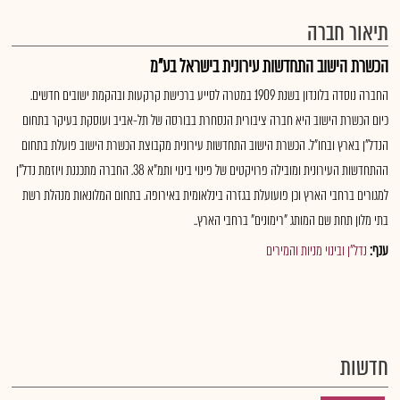
תיאור חברה
הכשרת הישוב התחדשות עירונית בישראל בע"מ
החברה נוסדה בלונדון בשנת 1909 במטרה לסייע ברכישת קרקעות ובהקמת ישובים חדשים.
כיום הכשרת הישוב היא חברה ציבורית הנסחרת בבורסה של תל-אביב ועוסקת בעיקר בתחום
הנדל״ן בארץ ובחו״ל. הכשרת הישוב התחדשות עירונית מקבוצת הכשרת הישוב פועלת בתחום
ההתחדשות העירונית ומובילה פרויקטים של פינוי בינוי ותמ"א 38. החברה מתכננת ויוזמת נדל"ן
למגורים ברחבי הארץ וכן פועועלת בגזרה בינלאומית באירופה. בתחום המלונאות מנהלת רשת
בתי מלון תחת שם המותג "רימונים" ברחבי הארץ..
ענף:
נדל"ן ובינוי מניות והמירים
חדשות