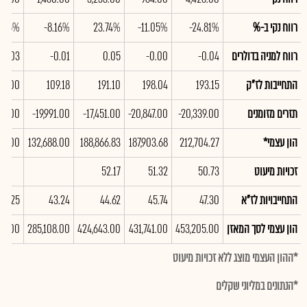
רווח נקי ב-%
-24.81%
-11.05%
23.74%
-8.16%
9.66%
רווח למניה בדולרים
-0.04
-0.00
0.05
-0.01
-0.03
התחייבות לז"ק
193.15
198.04
191.10
109.18
67.00
תזרים מזומנים
-20,339.00
-20,847.00
-17,451.00
-19,991.00
60.00
הון עצמי*
212,704.27
187,903.68
188,866.83
132,688.00
48.00
זכויות מיעוט
50.73
51.32
52.17
התחייבויות לז"א
47.30
45.74
44.62
43.24
42.25
הון עצמי לסך המאזן
453,205.00
431,741.00
424,643.00
285,108.00
96.00
*ההון העצמי מוצג ללא זכויות מיעוט
*הנתונים במליוני שקלים