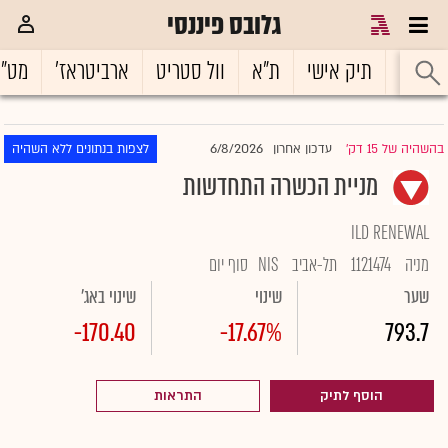
גלובס פיננסי
ראשי
תיק אישי
ת"א
וול סטריט
ארביטראז'
מט"
6/8/2026
בהשהיה של 15 דק'
עדכון אחרון
לצפות בנתונים ללא השהיה
|
מניית הכשרה התחדשות
ILD RENEWAL
מניה
1121474
תל-אביב
NIS
סוף יום
שער
שינוי
שינוי באג'
-170.40
-17.67%
793.7
הוסף לתיק
התראות