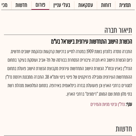
פורום
תמצית
דוחות
עסקאות
בעלי עניין
חדשות
מכיר
תיאור חברה
הכשרת הישוב התחדשות עירונית בישראל בע"מ
החברה נוסדה בלונדון בשנת 1909 במטרה לסייע ברכישת קרקעות ובהקמת ישובים חדשים.
כיום הכשרת הישוב היא חברה ציבורית הנסחרת בבורסה של תל-אביב ועוסקת בעיקר בתחום
הנדל״ן בארץ ובחו״ל. הכשרת הישוב התחדשות עירונית מקבוצת הכשרת הישוב פועלת בתחום
ההתחדשות העירונית ומובילה פרויקטים של פינוי בינוי ותמ"א 38. החברה מתכננת ויוזמת נדל"ן
למגורים ברחבי הארץ וכן פועועלת בגזרה בינלאומית באירופה. בתחום המלונאות מנהלת רשת
בתי מלון תחת שם המותג "רימונים" ברחבי הארץ..
ענף:
נדל"ן ובינוי מניות והמירים
חדשות