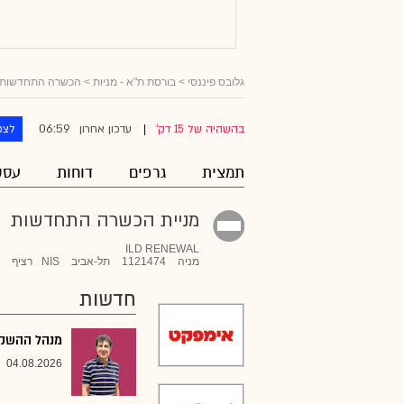
גלובס פיננסי
>
בורסת ת"א - מניות
>
הכשרה התחדשות
06:59
בהשהיה של 15 דק'
עדכון אחרון
לצפ
|
תמצית
גרפים
דוחות
עסק
מניית הכשרה התחדשות
ILD RENEWAL
מניה
1121474
תל-אביב
NIS
רציף
חדשות
מנהל ההשקעו
04.08.2026