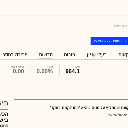
> חדשות
ות בנתונים ללא השהיה
אות
בעלי עניין
פורום
חדשות
מכירה בחסר
שער
שינוי
שינוי באג'
0.00
0.00%
964.1
תיא
ת שממליץ על מניה שהיא "כמו לקנות בונקר"
הכש
נתנאל אריאל
ביש