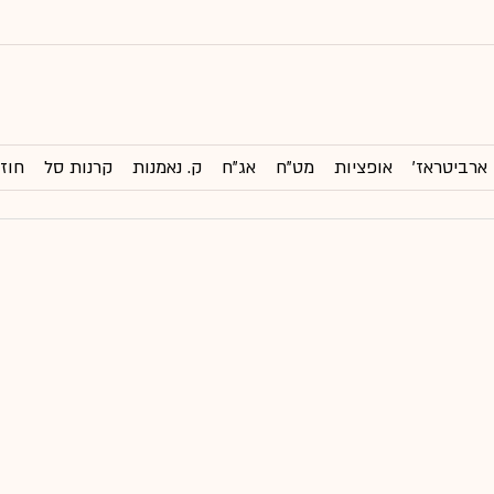
ארביטראז'
אופציות
מט"ח
אג"ח
ק. נאמנות
קרנות סל
חוזי