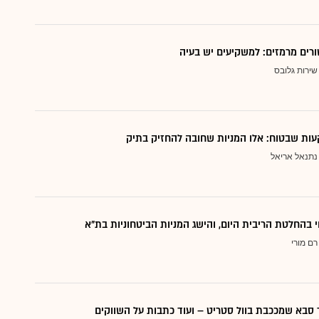
ורים מרמזים: למשקיעים יש בעיה
שירות גלובס
ות שבטוח: אלו המניות שחובה להחזיק בתיק
נתנאל אריאל
י בהחלטת הריבית היום, והישג המניות הביטחוניות בת"א
רם מורי
סבא שמככבת בוול סטריט – ועוד כתבות על השווקים