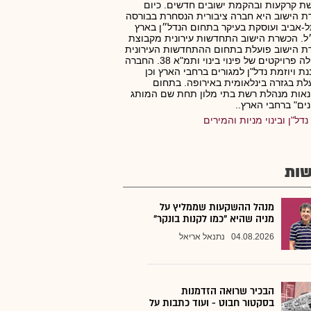
ת קרקעות ובהקמת ישובים חדשים. כיום
 הישוב היא חברה ציבורית הנסחרת בבורסה
-אביב ועוסקת בעיקר בתחום הנדל״ן בארץ
ל. הכשרת הישוב התחדשות עירונית מקבוצת
 הישוב פועלת בתחום ההתחדשות העירונית
ומובילה פרויקטים של פינוי בינוי ותמ"א 38. החברה
ת ויוזמת נדל"ן למגורים ברחבי הארץ וכן
לת בגזרה בינלאומית באירופה. בתחום
אות מנהלת רשת בתי מלון תחת שם המותג
נים" ברחבי הארץ..
נדל"ן ובינוי מניות והמירים
ות
מנהל ההשקעות שממליץ על
מניה שהיא "כמו לקנות בונקר"
04.08.2026
נתנאל אריאל
הבכיר שרואה הזדמנות
בסקטור חבוט - ועוד כתבות על