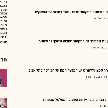
ברכיש
הכשרת
של תל
 הזדמנות בסקטור חבוט - ועוד כתבות על השווקים
ובחו״
הכשרת
כתבי גלובס
מתכננ
פועוע
המלונ
"רימו
ות שבטוח: זה הסקטור החבוט שהפך להזדמנות
ענף:
נתנאל אריאל
חדש
ר קפצו ולג'פריס יש המלצה חמה על הבורסה בתל אביב
שירי חביב-ולדהורן
דות בבורסה: כך ייראה השבוע המטלטל שבפתח
רם מורי