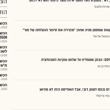
הצע
, לא": משקיע העל חושף איזה מוצר פיננסי הוא לא ירכוש
שירות גלובס
הוד
הכשרה 
026, 08:30
ות שמסמן מניה אחת: "מזכירה את סיפור ההצלחה של מור"
נתנאל אריאל
2026
026, 08:30
הכשר
לשנת 25
026, 09:00
מ'שח
בועז בן נון
026, 09:45
הכשע 
026, 10:32
הכשע 
ם נכנסו לשוק דובי, אבל האנליסט הזה לא מודאג
025, 08:30
צחי גרינולד