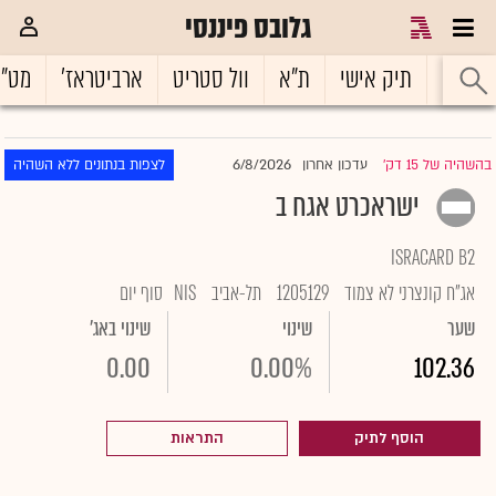
גלובס פיננסי
ראשי
תיק אישי
ת"א
וול סטריט
ארביטראז'
מט"
6/8/2026
בהשהיה של 15 דק'
עדכון אחרון
לצפות בנתונים ללא השהיה
|
ישראכרט אגח ב
ISRACARD B2
אג"ח קונצרני לא צמוד
1205129
תל-אביב
NIS
סוף יום
שער
שינוי
שינוי באג'
0.00
0.00%
102.36
הוסף לתיק
התראות