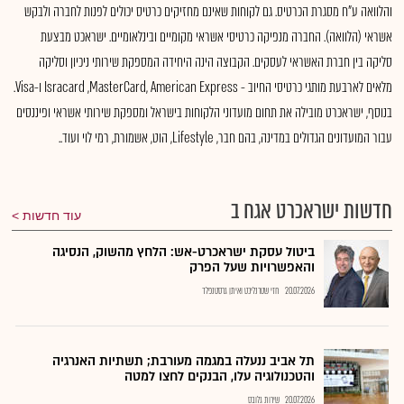
והלוואה ע"ח מסגרת הכרטיס. גם לקוחות שאינם מחזיקים כרטיס יכולים לפנות לחברה ולבקש
אשראי (הלוואה). החברה מנפיקה כרטיסי אשראי מקומיים ובינלאומיים. ישראכט מבצעת
סליקה בין חברת האשראי לעסקים. הקבוצה הינה היחידה המספקת שירותי ניכיון וסליקה
מלאים לארבעת מותגי כרטיסי החיוב - Isracard ,MasterCard, American Express ו-Visa.
בנוסף, ישראכרט מובילה את תחום מועדוני הלקוחות בישראל ומספקת שירותי אשראי ופיננסים
עבור המועדונים הגדולים במדינה, בהם חבר, Lifestyle, הוט, אשמורת, רמי לוי ועוד..
חדשות ישראכרט אגח ב
עוד חדשות
ביטול עסקת ישראכרט-אש: הלחץ מהשוק, הנסיגה
והאפשרויות שעל הפרק
20.07.2026
חזי שטרנליכט ואיתן גרסטנפלד
תל אביב ננעלה במגמה מעורבת; תשתיות האנרגיה
והטכנולוגיה עלו, הבנקים לחצו למטה
20.07.2026
שירות גלובס