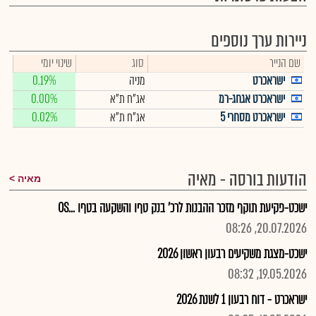
ניירות ערך נוספים
שם הנייר
סוג
שינוי יומי
ישראכרט
מניה
0.19%
ישראכרט אגחג-רמ
אג"ח ת"א
0.00%
ישראכרט מסחרי 5
אג"ח ת"א
0.02%
הודעות בורסה - מאיה
מאיה
ישכט-פקיעת תוקף מזכר ההבנות לרכ' בנק טףו והשקעה בטףו ...OS
20.07.2026, 08:26
ישכט-מצגת משקיעים רבעון ראשון 2026
19.05.2026, 08:32
ישראכרט - דוח רבעון 1 לשנת 2026