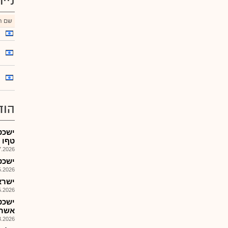
ניי
שם הנ
הוד
ישכט
טףו ו
026, 08:26
ישכט-
026, 08:32
ישראכרט
026, 08:25
אשראי מ
026, 12:51