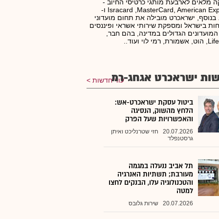
ה מלאים לארבעת מותגי כרטיסי החיוב -
Isracard ,MasterCard, American Express ו-
Vis. בנוסף, ישראכרט מובילה את תחום מועדוני
ות בישראל ומספקת שירותי אשראי ופיננסים
המועדונים הגדולים במדינה, בהם חבר,
, רמי לוי ועוד..
ות ישראכרט אגחג-רמ
עוד חדשות
ביטול עסקת ישראכרט-אש:
הלחץ מהשוק, הנסיגה
והאפשרויות שעל הפרק
20.07.2026
חזי שטרנליכט ואיתן
גרסטנפלד
תל אביב ננעלה במגמה
מעורבת; תשתיות האנרגיה
והטכנולוגיה עלו, הבנקים לחצו
למטה
20.07.2026
שירות גלובס