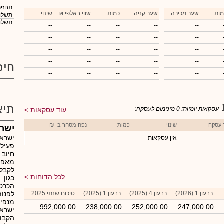
תחזית
מות
שער מכירה
שער קניה
כמות
₪ שווי באלפי
שינוי
תשלום
תשלום
--
--
--
--
--
--
--
--
--
--
--
--
--
--
--
--
--
--
--
--
חיפ
--
--
--
--
--
תיא
עסקאות יומיות:
0
מינימום לעסקה:
עוד עסקאות
 עסקה
שינוי
כמות
נפח מסחר ב- ₪
ישר
ישראכ
אין עסקאות
פעילו
חיוב 
מאפש
לקבל 
לכל הדוחות
כגון:
הכרטי
רבעון 1 (2026)
רבעון 4 (2025)
רבעון 1 (2025)
סיכום שנתי 2025
לפנות
מנפיק
992,000.00
238,000.00
252,000.00
247,000.00
ישראכ
הקבוצ