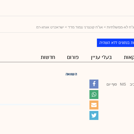
"ח לא-ממשלתיות
>
אג"ח קונצרני צמוד מדד
> ישראכרט אגחג-רמ
ת בנתונים ללא השהיה
אות
בעלי עניין
פורום
חדשות
השוואה
יב
NIS
סוף יום