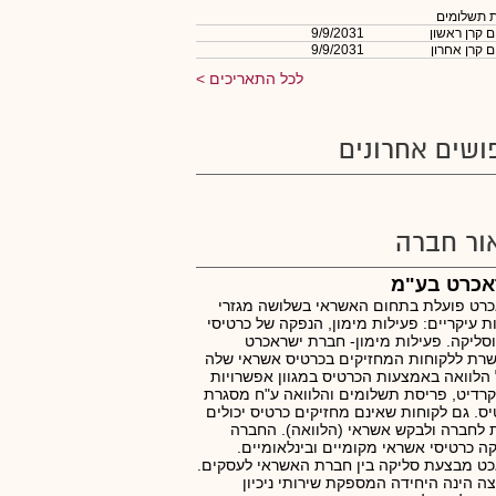
 תשלומים
 קרן ראשון
9/9/2031
 קרן אחרון
9/9/2031
לכל התאריכים
ושים אחרונים
ור חברה
אכרט בע"מ
רט פועלת בתחום האשראי בשלושה מגזרי
ת עיקריים: פעילות מימון, הנפקה של כרטיסי
וסליקה. פעילות מימון- חברת ישראכרט
רת ללקוחות המחזיקים בכרטיס אשראי שלה
הלוואה באמצעות הכרטיס במגוון אפשרויות
 קרדיט, פריסת תשלומים והלוואה ע"ח מסגרת
ס. גם לקוחות שאינם מחזיקים כרטיס יכולים
 לחברה ולבקש אשראי (הלוואה). החברה
ה כרטיסי אשראי מקומיים ובינלאומיים.
ט מבצעת סליקה בין חברת האשראי לעסקים.
ה הינה היחידה המספקת שירותי ניכיון