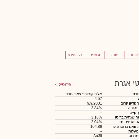
6 חוד'
שנה
3 שנים
כל המידע
י אגרת
פרופיל
גרת
אג"ח קונצרני צמוד מדד
4.57
 פדיון קרוב
9/9/2031
 נקובה
3.84%
 קיים
--
 שנתית ברוטו
3.16%
 שנתית נטו
2.04%
תואם ברוטו פארי
104.86
 מעלות
--
 מדרוג
Aa3il