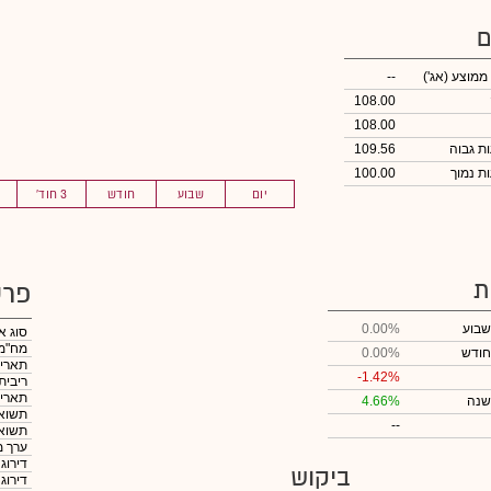
ם
 ממוצע
(אג')
--
108.00
108.00
109.56
100.00
יום
שבוע
חודש
3 חוד'
ת
פרט
שבוע
0.00%
סוג א
מח"מ
חודש
0.00%
תאריך
-1.42%
ריבית
תאריך
שנה
4.66%
תשואה
--
תשואה
ערך מ
דירוג
ביקוש
דירוג