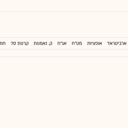
ארביטראז'
אופציות
מט"ח
אג"ח
ק. נאמנות
קרנות סל
חוז