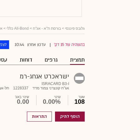
גלובס פיננסי
>
בורסת ת"א - אג"ח
>
All-Bond כללי
>
אג
10:44
בהשהיה של 15 דק'
עדכון אחרון
לצפו
|
תמצית
גרפים
דוחות
עסק
ישראכרט אגחג-רמ
ISRACARD B3-I
אג"ח קונצרני צמוד מדד
1228337
תל-אב
שער
שינוי
שינוי באג'
0.00
0.00%
108
הוסף לתיק
התראות