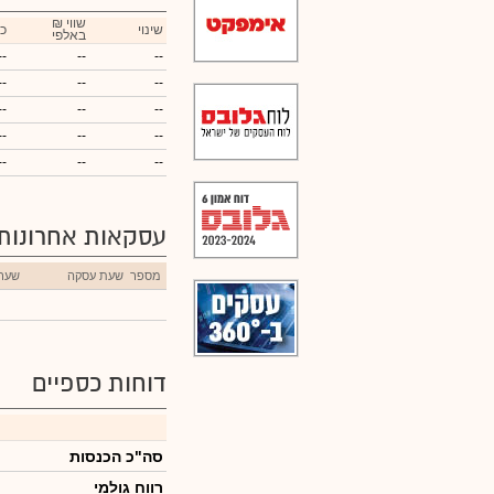
₪ שווי
שינוי
כ
באלפי
--
--
--
--
--
--
--
--
--
--
--
--
--
--
--
עסקאות אחרונות
מספר
שעת עסקה
שער
דוחות כספיים
סה"כ הכנסות
רווח גולמי