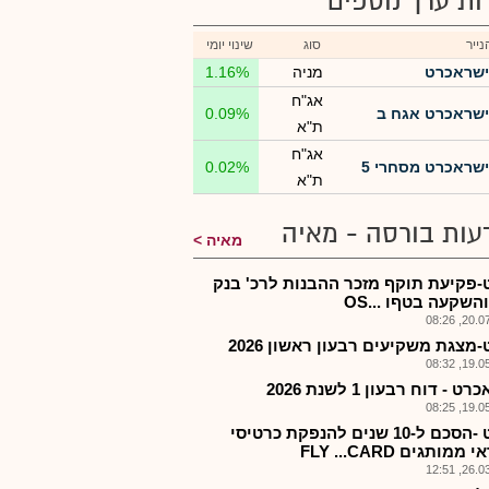
רות ערך נוספים
ייר
סוג
שינוי יומי
ישראכרט
מניה
1.16%
אג"ח
ישראכרט אגח ב
0.09%
ת"א
אג"ח
ישראכרט מסחרי 5
0.02%
ת"א
עות בורסה - מאיה
מאיה
-פקיעת תוקף מזכר ההבנות לרכ' בנק
השקעה בטףו ...OS
20.07.2
מצגת משקיעים רבעון ראשון 2026
19.05.2
 - דוח רבעון 1 לשנת 2026
19.05.2
ישכט -הסכם ל-10 שנים להנפקת כרטיסי
מותגים FLY ...CARD
26.03.2