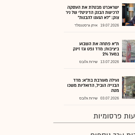
ישראכרט מבטלת את העסקה
לרכישת הבנק הדיגיטלי של ניר
צוק: "לא הגענו להבנות"
19.07.2026
איתן גרסטנפלד
ת"א פתחה את השבוע
ביציבות; מדד נפט וגז זינק
במעל 2%
13.07.2026
שירות גלובס
נעילה מעורבת בת"א: מדד
הבנייה הוביל, הדואליות משכו
מטה
03.07.2026
שירות גלובס
ות פרסומיות