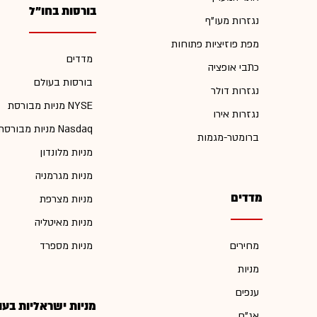
בורסות בחו"ל
נגזרות מעו"ף
מפת פוזיציות פתוחות
מדדים
כתבי אופציה
בורסות בעולם
נגזרות דולר
מניות מבורסת NYSE
נגזרות אירו
מניות מבורסת Nasdaq
ברומטר-מגמות
מניות מלונדון
מניות מגרמניה
מדדים
מניות מצרפת
מניות מאיטליה
מחירים
מניות מספרד
מניות
ענפים
מניות ישראליות בעו
אג"ח