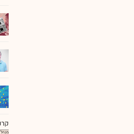
קרנ
מנהל :