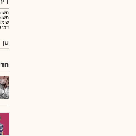
דיר
תשוא
תשואה
שימו
דמי נ
סך 
חדש