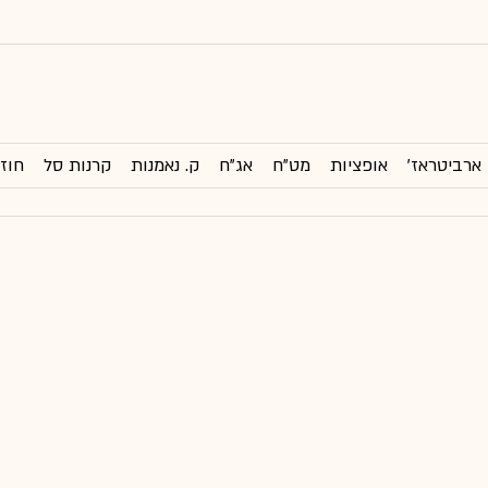
ארביטראז'
אופציות
מט"ח
אג"ח
ק. נאמנות
קרנות סל
חוזי