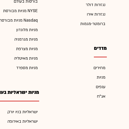
בורסות בעולם
נגזרות דולר
מניות מבורסת NYSE
נגזרות אירו
מניות מבורסת Nasdaq
ברומטר-מגמות
מניות מלונדון
מניות מגרמניה
מדדים
מניות מצרפת
מניות מאיטליה
מחירים
מניות מספרד
מניות
ענפים
מניות ישראליות בעו
אג"ח
ישראליות בניו יורק
ישראליות באירופה