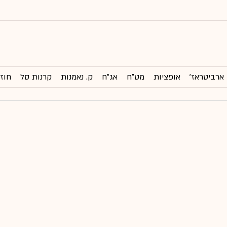
ארביטראז'
אופציות
מט"ח
אג"ח
ק. נאמנות
קרנות סל
חוזי