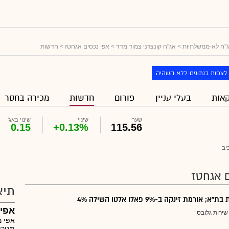
"ח לא-ממשלתיות
>
אג"ח קונצרני צמוד מדד
>
אפי נכסים אגחטז
> חדשות
לצפות בנתונים ללא השהיה
אות
בעלי עניין
פורום
חדשות
מכירה בחסר
שער
שינוי
שינוי באג'
0.15
+0.13%
115.56
יב
 אגחטז
תיא
 אורמת זינקה ב-9% פאלו אלטו השילה 4%
אפי 
שירות גלובס
אפי נ
מגורי