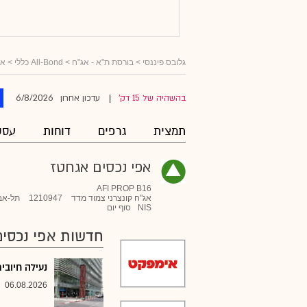
גלובס פיננסי
>
בורסת ת"א - אג"ח
>
All-Bond כללי
>
אג
6/8/2026
בהשהיה של 15 דק'
עדכון אחרון
|
תמצית
גרפים
דוחות
עסק
אפי נכסים אגחטז
AFI PROP B16
אג"ח קונצרני צמוד מדד
1210947
תל-אב
NIS
סוף יום
חדשות אפי נכסים
נעילה חיובית בת"א;
06.08.2026