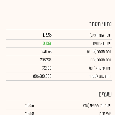
נתוני מסחר
שער אחרון
(אג')
115.56
שינוי באחוזים
0.13%
נפח מסחר
(א` ₪)
240.63
נפח מסחר
(ע"נ)
208,234
שווי שוק
(א` ₪)
762.00
הון רשום למסחר
806,680,000
שערים
שער יומי ממוצע
(אג')
115.56
יומי גבוה
115.58