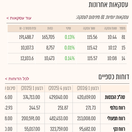
עסקאות אחרונות
עסקאות יומיות:
81
מינימום לעסקה:
עוד עסקאות
מספר
שעת עסקה
שער עסקה
שינוי
כמות
נפח מסחר ב- ₪
191,488.7
165,705
0.13%
115.56
10:44
81
10,107.3
8,757
0.01%
115.42
10:12
15
12,103.6
10,473
0.14%
115.57
10:08
14
דוחות כספיים
לכל הדוחות
רבעון 1 (2026)
רבעון 4 (2025)
רבעון 1 (2025)
סיכום שנתי 025
סה"כ הכנסות
420,659.00
429,040.00
374,713.00
7,656.00
רווח גולמי
271.73
251.87
244.57
1,042.93
רווח תפעולי
213,008.00
482,453.00
200,591.00
6,268.00
רווח נקי
95,682.00
323,759.00
55,017.00
,280.00