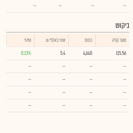
--
--
--
--
ביקוש
שער קניה
כמות
₪ שווי באלפי
שינוי
0.13%
5.4
4,640
115.56
--
--
--
--
--
--
--
--
--
--
--
--
--
--
--
--