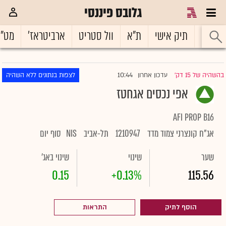
גלובס פיננסי
ראשי
תיק אישי
ת"א
וול סטריט
ארביטראז'
מט"
10:44
בהשהיה של 15 דק'
עדכון אחרון
לצפות בנתונים ללא השהיה
|
אפי נכסים אגחטז
AFI PROP B16
אג"ח קונצרני צמוד מדד
1210947
תל-אביב
NIS
סוף יום
שער
שינוי
שינוי באג'
0.15
+0.13%
115.56
הוסף לתיק
התראות