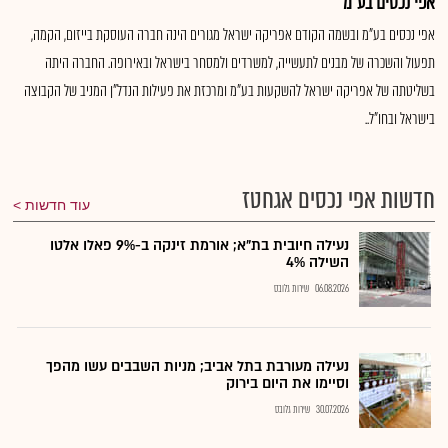
אפי נכסים בע"מ
אפי נכסים בע"מ ובשמה הקודם אפריקה ישראל מגורים הינה חברה העוסקת בייזום, הקמה,
תפעול והשכרה של מבנים לתעשייה, למשרדים ולמסחר בישראל ובאירופה. החברה היתה
בשליטתה של אפריקה ישראל להשקעות בע"מ ומרכזת את פעילות הנדל"ן המניב של הקבוצה
בישראל ובחו"ל..
חדשות אפי נכסים אגחטז
עוד חדשות
נעילה חיובית בת"א; אורמת זינקה ב-9% פאלו אלטו
השילה 4%
06.08.2026
שירות גלובס
נעילה מעורבת בתל אביב; מניות השבבים עשו מהפך
וסיימו את היום בירוק
30.07.2026
שירות גלובס