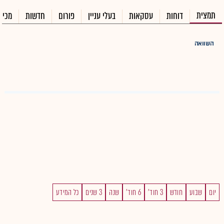
תמצית
דוחות
עסקאות
בעלי עניין
פורום
חדשות
מכיר
השוואה
יום
שבוע
חודש
3 חוד'
6 חוד'
שנה
3 שנים
כל המידע