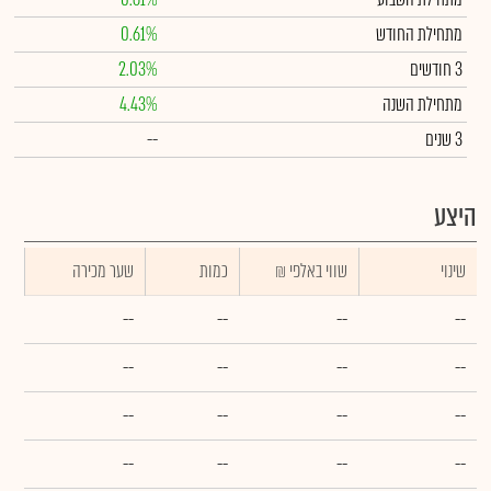
מתחילת החודש
0.61%
3 חודשים
2.03%
מתחילת השנה
4.43%
3 שנים
--
היצע
שינוי
₪ שווי באלפי
כמות
שער מכירה
--
--
--
--
--
--
--
--
--
--
--
--
--
--
--
--