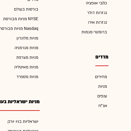
כתבי אופציה
בורסות בעולם
נגזרות דולר
מניות מבורסת NYSE
נגזרות אירו
מניות מבורסת Nasdaq
ברומטר-מגמות
מניות מלונדון
מניות מגרמניה
מדדים
מניות מצרפת
מניות מאיטליה
מחירים
מניות מספרד
מניות
ענפים
מניות ישראליות בעו
אג"ח
ישראליות בניו יורק