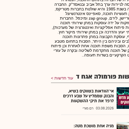
ה לניירות ערך בתל אביב ובנאסד"ק. החברה
נוסדה בשנת 1985 והיא שולטת בחברות מטריקס,
 תעשיות תוכנה, סאפיינס אינטרנשיונל
קורפוריישן, לירם, zap group ומיכפל. החברות
קות על ידה עוסקות במתן שירותי תוכנה
ת פיתוח אפליקציות ואינטגרציה של מערכות),
י יעוץ והדרכה וכן במתן שירותי מיקור חוץ.
, עוסקת הקבוצה במתן פתרונות תוכנה
ים וביניהם בין היתר, הסבות בתחום מטבע
, הסבות משפת תוכנה אחת לאחרת וכן פיתוח
ק של תוכנה מתקדמת לשליטה ובקרה על עזרי
ט הקרקעיים בשדות תעופה..
ות פורמולה אגח ד
עוד חדשות
אי־הוודאות בשווקים בשיא,
והבנק שממליץ על שבע דרכים
לרפד את תיקי ההשקעות
03.08.2026
רם מורי
מניה אחת מושכת מטה: