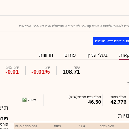
"ח לא-ממשלתיות
>
אג"ח קונצרני לא צמוד
>
פורמולה אגח ד
> פרטי עסקאות
ת בנתונים ללא השהיה
אות
בעלי עניין
פורום
חדשות
שער
שינוי
שינוי באג'
-0.01
-0.01%
108.71
סה"כ כמות
סה"כ נפח מסחר
(א' ₪)
אקסל
46.50
42,776
תיא
יות
פורמול
שער עסקה
שינוי
כמות
נפח מסחר ב- ₪
ישראל