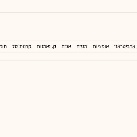
ארביטראז'
אופציות
מט"ח
אג"ח
ק. נאמנות
קרנות סל
חוזי