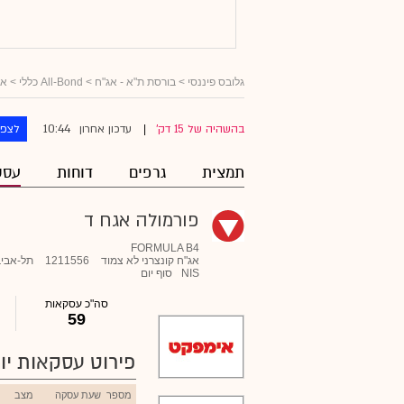
גלובס פיננסי
>
בורסת ת"א - אג"ח
>
All-Bond כללי
>
אג
10:44
בהשהיה של 15 דק'
עדכון אחרון
לצפו
|
תמצית
גרפים
דוחות
עסק
פורמולה אגח ד
FORMULA B4
אג"ח קונצרני לא צמוד
1211556
תל-אביב
NIS
סוף יום
סה"כ עסקאות
59
פירוט עסקאות יומ
מספר
שעת עסקה
מצב