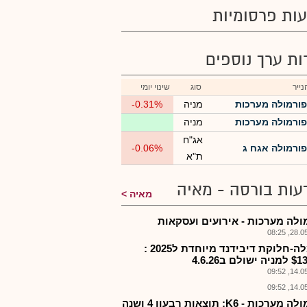
ות פרסומיות
רות ערך נוספים
ייר
סוג
שינוי יומי
פורמולה מערכות
מניה
-0.31%
פורמולה מערכות
מניה
אג"ח
פורמולה אגח ג
-0.06%
ת"א
עות בורסה - מאיה
מאיה
ולה מערכות - אירועים ועסקאות
28.05.2
פרמלה-חלוקת דיבידנד מיוחדת ל2025 :
ולם ב4.6.26
14.05.2
14.05.2
פורמולה מערכות - K6: תוצאות רבעון 4 ושנה