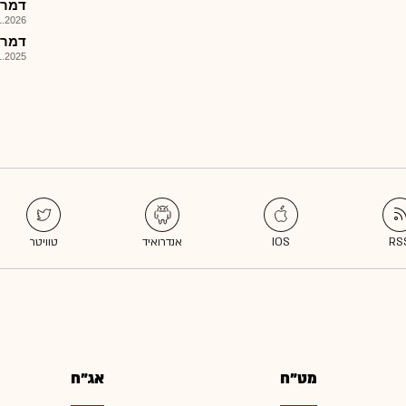
דמרי 
026, 17:57
דמרי 
025, 08:01
מט"ח
אג"ח