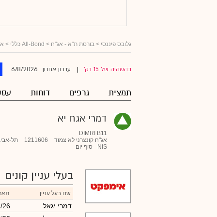
גלובס פיננסי
>
בורסת ת"א - אג"ח
>
All-Bond כללי
>
אג
6/8/2026
בהשהיה של 15 דק'
עדכון אחרון
|
תמצית
גרפים
דוחות
עסק
דמרי אגח יא
DIMRI B11
אג"ח קונצרני לא צמוד
1211606
תל-אביב
NIS
סוף יום
בעלי עניין קונים
שם בעל עניין
תארי
דמרי יגאל
8/26