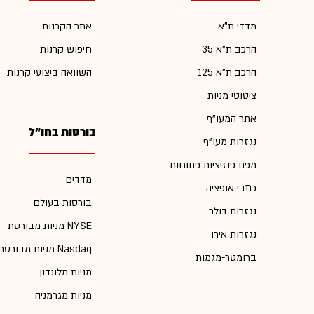
מדדי ת"א
אתר הקרנות
הרכב ת"א 35
חיפוש קרנות
הרכב ת"א 125
השוואה ביצועי קרנות
ציטוטי מניות
אתר המעו"ף
בורסות בחו"ל
נגזרות מעו"ף
מפת פוזיציות פתוחות
מדדים
כתבי אופציה
בורסות בעולם
נגזרות דולר
מניות מבורסת NYSE
נגזרות אירו
מניות מבורסת Nasdaq
ברומטר-מגמות
מניות מלונדון
מניות מגרמניה