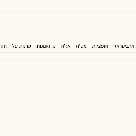
ארביטראז'
אופציות
מט"ח
אג"ח
ק. נאמנות
קרנות סל
חוזי