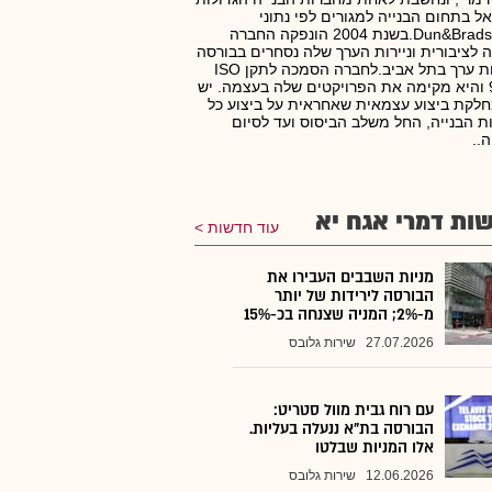
ל בתחום הבנייה למגורים לפי נתוני
Dun&Bradstreet.בשנת 2004 הונפקה החברה
 לציבורית וניירות הערך שלה נסחרים בבורסה
לניירות ערך בתל אביב.לחברה הסמכה לתקן ISO
9002 והיא מקימה את הפרויקטים שלה בעצמה. יש
לקת ביצוע עצמאית שאחראית על ביצוע כל
ת הבנייה, החל משלב הביסוס ועד לסיום
ה..
ות דמרי אגח יא
עוד חדשות
מניות השבבים העבירו את
הבורסה לירידות של יותר
מ-2%; המניה שצנחה בכ-15%
27.07.2026
שירות גלובס
עם רוח גבית מוול סטריט:
הבורסה בת"א ננעלה בעליות.
אלו המניות שבלטו
12.06.2026
שירות גלובס