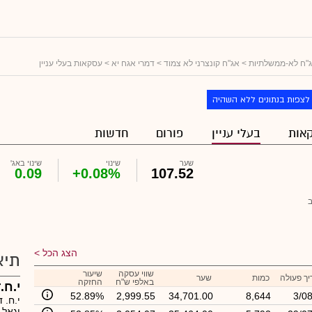
"ח לא-ממשלתיות
>
אג"ח קונצרני לא צמוד
>
דמרי אגח יא
> עסקאות בעלי עניין
לצפות בנתונים ללא השהיה
אות
בעלי עניין
פורום
חדשות
שער
שינוי
שינוי באג'
0.09
+0.08%
107.52
הצג הכל
תיא
שווי עסקה
שיעור
ך פעולה
כמות
שער
באלפי ש"ח
החזקה
י.ח.
52.89%
2,999.55
34,701.00
8,644
3/0
יגאל 