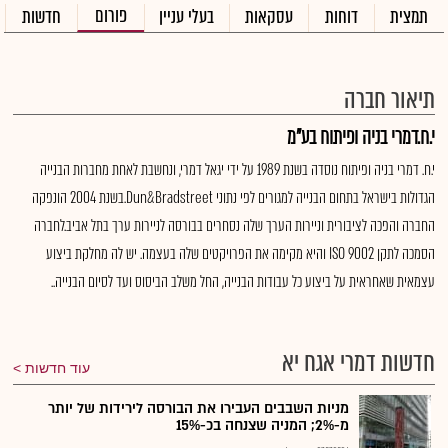
פורום
תמצית
דוחות
עסקאות
בעלי עניין
חדשות
תיאור חברה
י.ח.דמרי בניה ופיתוח בע"מ
י.ח. דמרי בניה ופיתוח נוסדה בשנת 1989 על ידי יגאל דמרי, ונחשבת לאחת מחברות הבנייה
הגדולות בישראל בתחום הבנייה למגורים לפי נתוני Dun&Bradstreet.בשנת 2004 הונפקה
החברה והפכה לציבורית וניירות הערך שלה נסחרים בבורסה לניירות ערך בתל אביב.לחברה
הסמכה לתקן ISO 9002 והיא מקימה את הפרויקטים שלה בעצמה. יש לה מחלקת ביצוע
עצמאית שאחראית על ביצוע כל עבודות הבנייה, החל משלב הביסוס ועד לסיום הבנייה..
חדשות דמרי אגח יא
עוד חדשות
מניות השבבים העבירו את הבורסה לירידות של יותר
מ-2%; המניה שצנחה בכ-15%