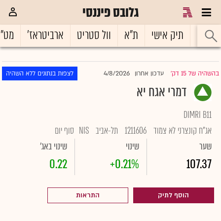
גלובס פיננסי
ראשי
תיק אישי
ת"א
וול סטריט
ארביטראז'
מט"
4/8/2026
בהשהיה של 15 דק'
עדכון אחרון
לצפות בנתונים ללא השהיה
|
דמרי אגח יא
DIMRI B11
אג"ח קונצרני לא צמוד
1211606
תל-אביב
NIS
סוף יום
שער
שינוי
שינוי באג'
0.22
+0.21%
107.37
הוסף לתיק
התראות