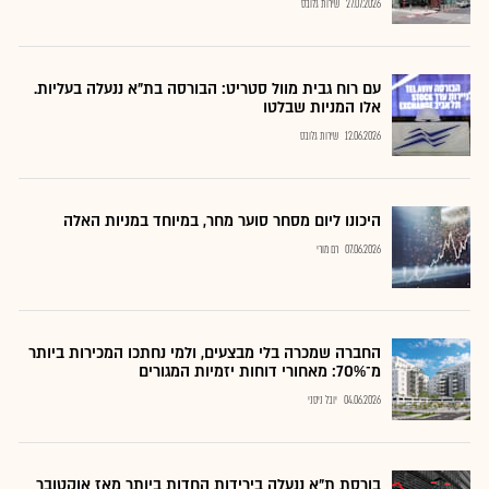
27.07.2026
שירות גלובס
עם רוח גבית מוול סטריט: הבורסה בת"א ננעלה בעליות.
אלו המניות שבלטו
12.06.2026
שירות גלובס
היכונו ליום מסחר סוער מחר, במיוחד במניות האלה
07.06.2026
רם מורי
החברה שמכרה בלי מבצעים, ולמי נחתכו המכירות ביותר
מ־70%: מאחורי דוחות יזמיות המגורים
04.06.2026
יובל ניסני
בורסת ת"א ננעלה בירידות החדות ביותר מאז אוקטובר