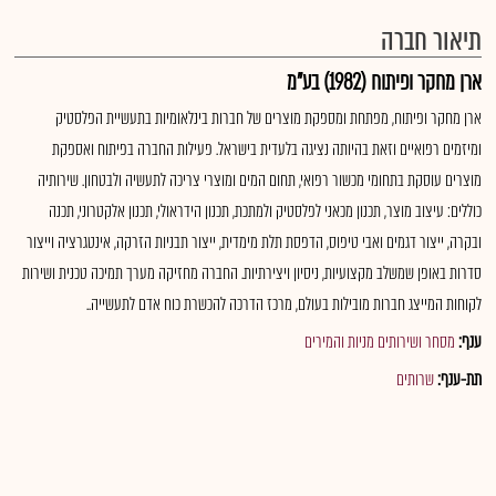
תיאור חברה
ארן מחקר ופיתוח (1982) בע"מ
ארן מחקר ופיתוח, מפתחת ומספקת מוצרים של חברות בינלאומיות בתעשיית הפלסטיק
ומיזמים רפואיים וזאת בהיותה נציגה בלעדית בישראל. פעילות החברה בפיתוח ואספקת
מוצרים עוסקת בתחומי מכשור רפואי, תחום המים ומוצרי צריכה לתעשיה ולבטחון. שירותיה
כוללים: עיצוב מוצר, תכנון מכאני לפלסטיק ולמתכת, תכנון הידראולי, תכנון אלקטרוני, תכנה
ובקרה, ייצור דגמים ואבי טיפוס, הדפסת תלת מימדית, ייצור תבניות הזרקה, אינטגרציה וייצור
סדרות באופן שמשלב מקצועיות, ניסיון ויצירתיות. החברה מחזיקה מערך תמיכה טכנית ושירות
לקוחות המייצג חברות מובילות בעולם, מרכז הדרכה להכשרת כוח אדם לתעשייה..
ענף:
מסחר ושירותים מניות והמירים
תת-ענף:
שרותים