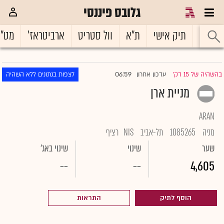
גלובס פיננסי
ראשי
תיק אישי
ת"א
וול סטריט
ארביטראז'
מט"
06:59
בהשהיה של 15 דק'
עדכון אחרון
לצפות בנתונים ללא השהיה
|
מניית ארן
ARAN
מניה
1085265
תל-אביב
NIS
רציף
שער
שינוי
שינוי באג'
--
--
4,605
הוסף לתיק
התראות