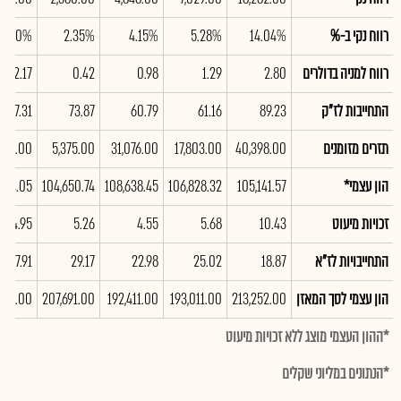
רווח נקי ב-%
14.04%
5.28%
4.15%
2.35%
13.90%
רווח למניה בדולרים
2.80
1.29
0.98
0.42
2.17
התחייבות לז"ק
89.23
61.16
60.79
73.87
87.31
תזרים מזומנים
40,398.00
17,803.00
31,076.00
5,375.00
,761.00
הון עצמי*
105,141.57
106,828.32
108,638.45
104,650.74
,904.05
זכויות מיעוט
10.43
5.68
4.55
5.26
4.95
התחייבויות לז"א
18.87
25.02
22.98
29.17
37.91
הון עצמי לסך המאזן
213,252.00
193,011.00
192,411.00
207,691.00
,121.00
*ההון העצמי מוצג ללא זכויות מיעוט
*הנתונים במליוני שקלים