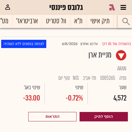
גלובס פיננסי
ראשי
תיק אישי
ת"א
וול סטריט
ארביטראז'
מט"
6/8/2026
בהשהיה של 15 דק'
עדכון אחרון
לצפות בנתונים ללא השהיה
|
מניית ארן
ARAN
מניה
1085265
תל-אביב
NIS
סוף יום
שער
שינוי
שינוי באג'
-33.00
-0.72%
4,572
הוסף לתיק
התראות