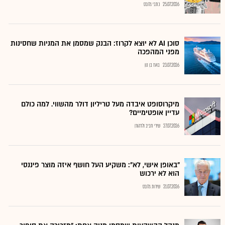
25.07.2026
כתבי גלובס
סוכן AI לא יוצא לקרוז: הבנק שמסמן את המניות שחסינות
מפני המהפכה
23.07.2026
בועז בן נון
מיקרוסופט איבדה מעל טריליון דולר מהשווי. למה כולם
עדיין אופטימיים?
27.07.2026
שירי חביב ולדהורן
"באופן אישי, לא": משקיע העל חושף איזה מוצר פיננסי
הוא לא ירכוש
21.07.2026
שירות גלובס