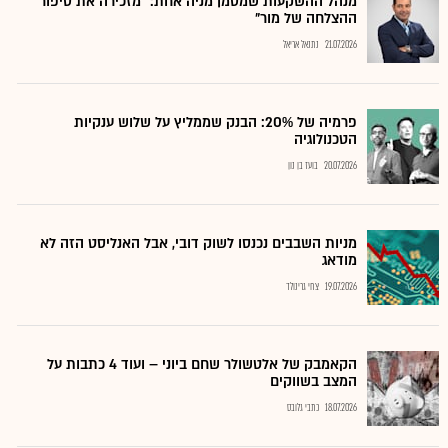
מנהל ההשקעות שמסמן מניה אחת: "מזכירה את סיפור
ההצלחה של מור"
21.07.2026
נתנאל אריאל
פרמיה של 20%: הבנק שממליץ על שלוש ענקיות
הטכנולוגיה
20.07.2026
בועז בן נון
מניות השבבים נכנסו לשוק דובי, אבל האנליסט הזה לא
מודאג
19.07.2026
צחי גרינולד
הקאמבק של אלטשולר שחם ביוני – ועוד 4 כתבות על
המצב בשווקים
18.07.2026
כתבי גלובס