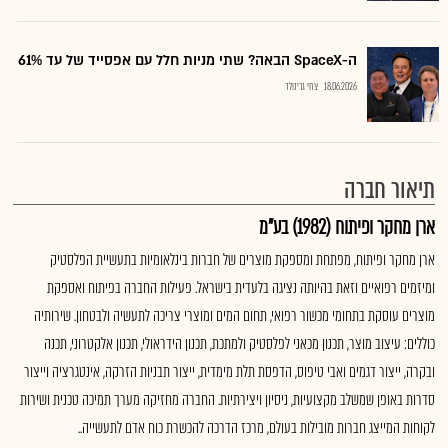
ה-SpaceX הבאה? שתי מניות חלל עם אפסייד של עד 61%
18.06.2026
צחי גרינולד
תיאור חברה
ארן מחקר ופיתוח (1982) בע"מ
ארן מחקר ופיתוח, מפתחת ומספקת מוצרים של חברות בינלאומיות בתעשיית הפלסטיק
ומיזמים רפואיים וזאת בהיותה נציגה בלעדית בישראל. פעילות החברה בפיתוח ואספקת
מוצרים עוסקת בתחומי מכשור רפואי, תחום המים ומוצרי צריכה לתעשיה ולבטחון. שירותיה
כוללים: עיצוב מוצר, תכנון מכאני לפלסטיק ולמתכת, תכנון הידראולי, תכנון אלקטרוני, תכנה
ובקרה, ייצור דגמים ואבי טיפוס, הדפסת תלת מימדית, ייצור תבניות הזרקה, אינטגרציה וייצור
סדרות באופן שמשלב מקצועיות, ניסיון ויצירתיות. החברה מחזיקה מערך תמיכה טכנית ושירות
לקוחות המייצג חברות מובילות בעולם, מרכז הדרכה להכשרת כוח אדם לתעשייה..