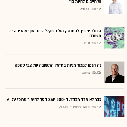
ש"חייבים להיות בו"
01.07.2026
נתנאל אריאל
הדולר ימשיך להתחזק מול השקל? לבנק אוף אמריקה יש
תשובה
25.06.2026
בר לביא
זה הזמן למכור מניות בת"א? התשובה של צבי סטפק
25.06.2026
צבי סטפק
כבר לא מדד מבוזר: ה-S&P 500 הפך להימור מרוכז על AI
23.06.2026
רו"ח ועו"ד איתי רושקביץ ודרינה רזניקוב