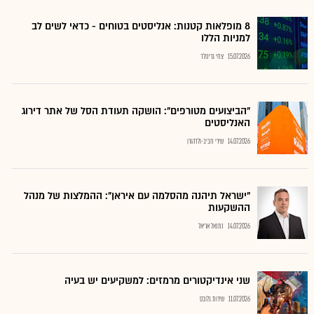
8 מופלאות קטנות: אנליסטים בטוחים - כדאי לשים לב
למניות הללו
15.07.2026
צחי גרינולד
"הביצועים מטורפים": הושקה תעודת הסל של אתר דירוג
האנליסטים
14.07.2026
שירי חביב-ולדהורן
"ישראל תיהנה מהסלמה עם איראן": ההמלצות של מנהל
ההשקעות
14.07.2026
נתנאל אריאל
שני אינדיקטורים מרמזים: למשקיעים יש בעיה
11.07.2026
שירות גלובס