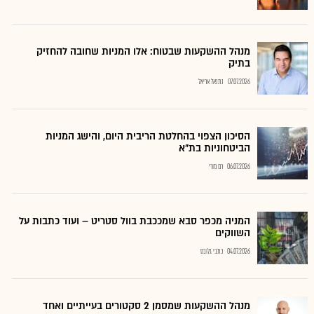
מנהל ההשקעות שבטוח: אלו המניות שחובה להחזיק
בתיק
07.07.2026
נתנאל אריאל
הסיכון הצפוי בהחלטת הריבית היום, והישג המניות
הביטחוניות בת"א
06.07.2026
רם מורי
המניה מכפר סבא שמככבת בוול סטריט – ועוד כתבות על
השווקים
04.07.2026
כתבי גלובס
מנהל ההשקעות שמסמן 2 סקטורים בעייתיים ואחד