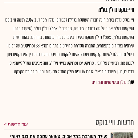
וויי-בוקס נדל"ן בע"מ
ויי-בוקס נדל"ן בע"מ הינה חברה העוסקת בנדל"ן למגורים ונדל"ן מסחרי. ב-2014 רכשה ווי בוקס
השקעות בע"מ את השליטה בחברה ציבורית, שהפכה ל-Ybox נדל"ן בע"מ (לשעבר מרתון
השקעות בע"מ). Ybox נדל"ן עוסקת בעיקר ביזמות בנייה ומתמחה, בין היתר, בהתחדשות
עירונית באזורים מתפתחים. החברה מקדמת פרויקטים בתחום תמ"א 38 ופרויקטים של "פינוי
בינוי" וכן פועלת לאיתור קרקעות פוטנציאליות להקמת פרויקטים עתידיים. בין הפרויקטים ניתן
למנות את: רביעיית פלורנטין, פרויקט יפו ופרויקט בנייני וילה V, נווה אביבים ומגדל לייטהאוס
בבת ים, בניין משרדים בראול ולנברג 16 ובית פולק המכיל מסעדות וחנויות בקומת הקרקע..
ענף:
נדל"ן ובינוי מניות והמירים
חדשות וויי בוקס
עוד חדשות
נעילה מעורבת בתל אביב; טאואר עקפה את בנק לאומי