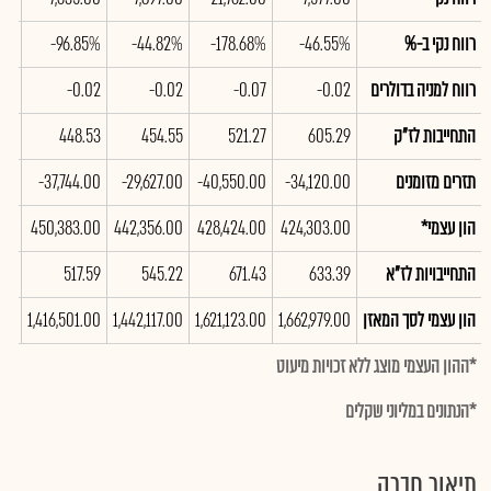
רווח נקי ב-%
-46.55%
-178.68%
-44.82%
-96.85%
49%
רווח למניה בדולרים
-0.02
-0.07
-0.02
-0.02
.02
התחייבות לז"ק
605.29
521.27
454.55
448.53
.64
תזרים מזומנים
-34,120.00
-40,550.00
-29,627.00
-37,744.00
.00
הון עצמי*
424,303.00
428,424.00
442,356.00
450,383.00
.00
התחייבויות לז"א
633.39
671.43
545.22
517.59
.87
הון עצמי לסך המאזן
1,662,979.00
1,621,123.00
1,442,117.00
1,416,501.00
.00
*ההון העצמי מוצג ללא זכויות מיעוט
*הנתונים במליוני שקלים
תיאור חברה