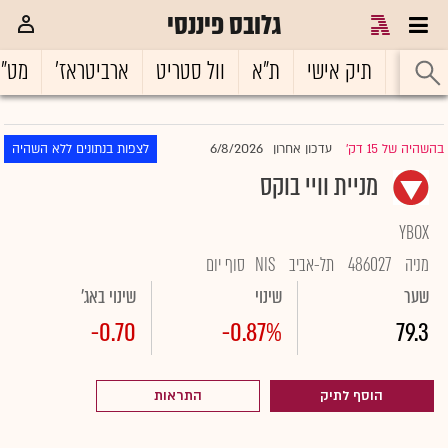
גלובס פיננסי
ראשי
תיק אישי
ת"א
וול סטריט
ארביטראז'
מט"
6/8/2026
בהשהיה של 15 דק'
עדכון אחרון
לצפות בנתונים ללא השהיה
|
מניית וויי בוקס
YBOX
מניה
486027
תל-אביב
NIS
סוף יום
שער
שינוי
שינוי באג'
-0.70
-0.87%
79.3
הוסף לתיק
התראות