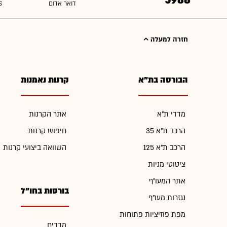
*5988
חזרה למעלה
הבורסה בת"א
קרנות נאמנות
מדדי ת"א
אתר הקרנות
הרכב ת"א 35
חיפוש קרנות
הרכב ת"א 125
השוואה ביצועי קרנות
ציטוטי מניות
אתר המעו"ף
בורסות בחו"ל
נגזרות מעו"ף
מפת פוזיציות פתוחות
מדדים