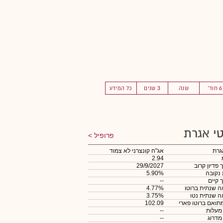
6 חוד'
שנה
3 שנים
כל המידע
י אגרת
פרופיל
גרת
אג"ח קונצרני לא צמוד
2.94
 פדיון קרוב
29/9/2027
 נקובה
5.90%
 קיים
--
 שנתית ברוטו
4.77%
 שנתית נטו
3.75%
תואם ברוטו פארי
102.09
 מעלות
--
 מדרוג
--