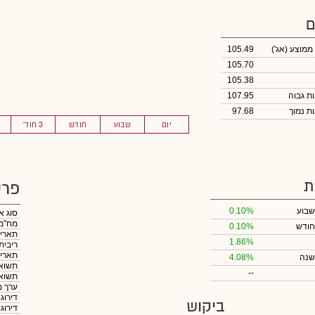
ם
 ממוצע
(אג')
105.49
105.70
105.38
107.95
97.68
יום
שבוע
חודש
3 חוד'
ת
פרט
שבוע
0.10%
סוג א
מח"מ
חודש
0.10%
תאריך
1.86%
ריבית
תאריך
שנה
4.08%
תשואה
--
תשואה
ערך מ
דירוג
ביקוש
דירוג