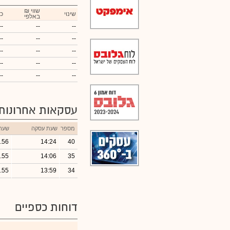
₪ שווי
שינוי
כ
באלפי
--
--
--
--
--
--
--
--
--
--
--
--
--
--
--
עסקאות אחרונות
מספר
שעת עסקה
שער
.56
14:24
40
.55
14:06
35
.55
13:59
34
דוחות כספיים