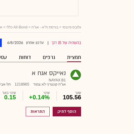
גלובס פיננסי
>
בורסת ת"א - אג"ח
>
All-Bond כללי
>
אג
6/8/2026
בהשהיה של 15 דק'
עדכון אחרון
|
תמצית
גרפים
דוחות
עסק
נאייקס אגח א
NAYAX B1
אג"ח קונצרני לא צמוד
1218965
תל-אבי
שער
שינוי
שינוי באג'
0.15
+0.14%
105.56
הוסף לתיק
התראות