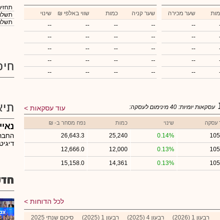
תחזית
מות
שער מכירה
שער קניה
כמות
₪ שווי באלפי
שינוי
תשלום
תשלום
--
--
--
--
--
--
--
--
--
--
--
--
--
--
--
--
--
--
--
--
חיפ
--
--
--
--
--
תיא
עסקאות יומיות:
40
מינימום לעסקה:
עוד עסקאות
 עסקה
שינוי
כמות
נפח מסחר ב- ₪
נאיי
החברה
26,643.3
25,240
0.14%
105
דיגיט
12,666.0
12,000
0.13%
105
15,158.0
14,361
0.13%
105
חדש
לכל הדוחות
רבעון 1 (2026)
רבעון 4 (2025)
רבעון 1 (2025)
סיכום שנתי 2025