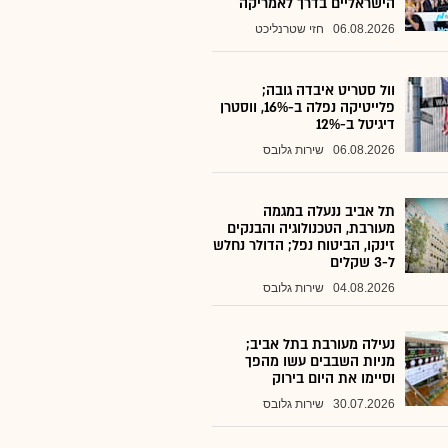
הישראליים בדרך לאמריקה
06.08.2026
חזי שטרנליכט
וול סטריט איבדה גובה;
פלייטיקה נפלה ב-16%, ווסטרן
דיגיטל ב-12%
06.08.2026
שירות גלובס
תל אביב ננעלה במגמה
מעורבת, הטכנולוגיה והבנקים
זינקו, הביטוח נפל; הדולר נחלש
ל-3 שקלים
04.08.2026
שירות גלובס
נעילה מעורבת בתל אביב;
מניות השבבים עשו מהפך
וסיימו את היום בירוק
30.07.2026
שירות גלובס