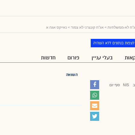
"ח לא-ממשלתיות
>
אג"ח קונצרני לא צמוד
> נאייקס אגח א
לצפות בנתונים ללא השהיה
אות
בעלי עניין
פורום
חדשות
השוואה
ב
NIS
סוף יום