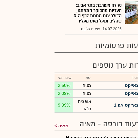
נעילה מעורבת בתל אביב:
העליות מהבוקר התמתנו;
הדולר צנח מתחת לרף ה-3
שקלים וננעל מעט מעליו
14.07.2026
שירות גלובס
ות פרסומיות
רות ערך נוספים
ייר
סוג
שינוי יומי
נאייקס
מניה
2.50%
נאייקס
מניה
2.09%
אופציה
נאייקס אפ 1
9.99%
ת"א
עות בורסה - מאיה
מאיה
ניקס-הגשת בקשה להקמת בנק רבשבN