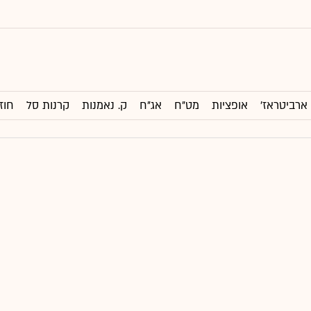
ארביטראז'
אופציות
מט"ח
אג"ח
ק. נאמנות
קרנות סל
חוז