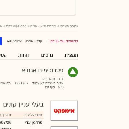
גלובס פיננסי
>
בורסת ת"א - אג"ח
>
All-Bond כללי
>
אג
4/8/2026
בהשהיה של 15 דק'
עדכון אחרון
|
תמצית
גרפים
דוחות
עסק
פטרוכימים אגחיא
PETROC B11
אג"ח קונצרני לא צמוד
1221787
תל-אביב
NIS
סוף יום
בעלי עניין קונים
שם בעל עניין
תאריך פ
פרדמן עדי
/07/26