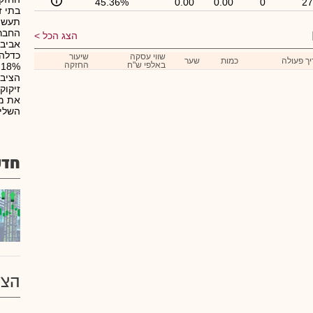
45.36%
0.00
0.00
0
27
בתי ז
תעשיי
החברה
הצג הכל
שווי עסקה
שיעור
ך פעולה
כמות
שער
באלפי ש"ח
החזקה
זיקוק
את מפ
השליט
חדש
הצע