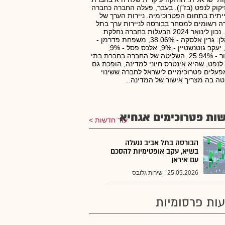
יקוק לנפט (בז"ן). בעבר, פעלה החברה כחברה
תית בתחום הפטרוכימיה. ניירות הערך של
 רשומים למסחר בבורסה לניירות ערך בתל
אביב. נכון לינואר 2024 הבעלות בחברה נחלקת
כדלהלן: גרין אלסקה - 38.06%; משפחת פדרמן -
18%; יעקב גוטנשטיין - 9%; אלכס פסל - 9%;
הציבור - 25.94%. השליטה של החברה בחברת בתי
 לנפט, שהיא אינטרס חיוני למדינה, הופכת גם
עלים פטרוכימיים לישראל לחברה ששינוי
ה בה מצריך אישור של המדינה..
ות פטרוכימים אגחיא
עוד חדשות
הבורסה בתל אביב ננעלה
בשיא, עקב אופטימיות להסכם
עם איראן
25.05.2026
שירות גלובס
ות פרסומיות