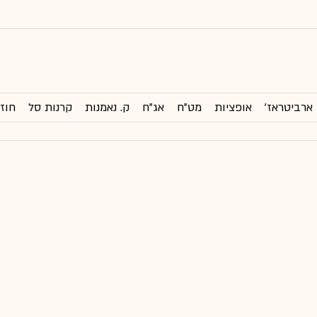
ארביטראז'
אופציות
מט"ח
אג"ח
ק. נאמנות
קרנות סל
חוזי