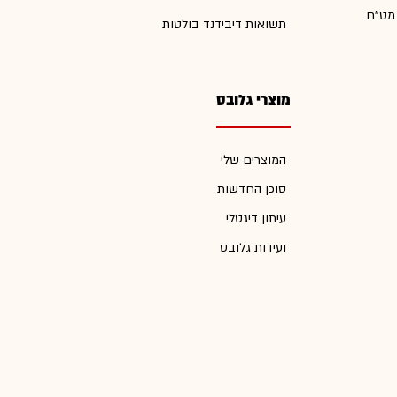
 מט"ח
תשואות דיבידנד בולטות
מוצרי גלובס
המוצרים שלי
סוכן החדשות
עיתון דיגטלי
ועידות גלובס