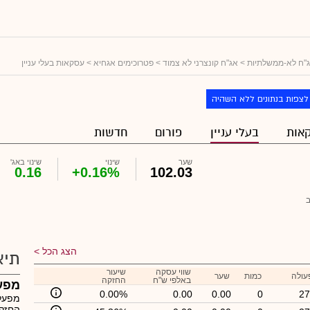
"ח לא-ממשלתיות
>
אג"ח קונצרני לא צמוד
>
פטרוכימים אגחיא
> עסקאות בעלי עניין
לצפות בנתונים ללא השהיה
אות
בעלי עניין
פורום
חדשות
שער
שינוי
שינוי באג'
0.16
+0.16%
102.03
הצג הכל
תיא
שווי עסקה
שיעור
עולה
כמות
שער
באלפי ש"ח
החזקה
מפעל
0.00%
0.00
0.00
0
27
מפעלי
החזקו