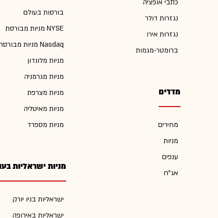
כתבי אופציה
בורסות בעולם
נגזרות דולר
מניות מבורסת NYSE
נגזרות אירו
מניות מבורסת Nasdaq
ברומטר-מגמות
מניות מלונדון
מניות מגרמניה
מדדים
מניות מצרפת
מניות מאיטליה
מחירים
מניות מספרד
מניות
ענפים
מניות ישראליות בעו
אג"ח
ישראליות בניו יורק
ישראליות באירופה