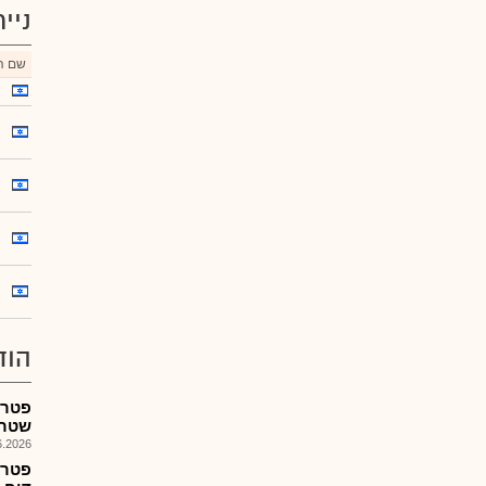
ניי
שם הנ
הוד
שטר 
026, 17:35