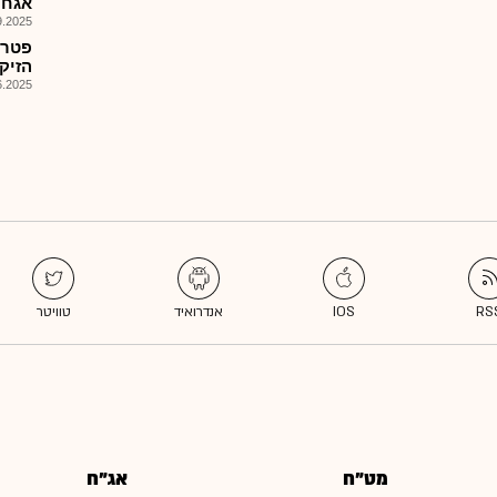
אגח י תמ
025, 08:01
פטרו
הזיק
025, 08:01
מט"ח
אג"ח