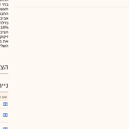
בתי ז
תעשיי
החברה
זיקוק
את מפ
השליט
הצע
ניי
שם הנ