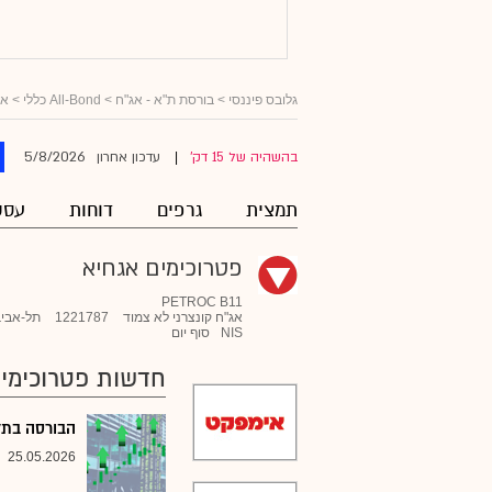
גלובס פיננסי
>
בורסת ת"א - אג"ח
>
All-Bond כללי
>
אג
5/8/2026
בהשהיה של 15 דק'
עדכון אחרון
|
תמצית
גרפים
דוחות
עסק
פטרוכימים אגחיא
PETROC B11
אג"ח קונצרני לא צמוד
1221787
תל-אביב
NIS
סוף יום
חדשות פטרוכימים
הבורסה בתל 
25.05.2026