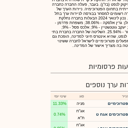
יקוק לנפט (בז"ן). בעבר, פעלה החברה כחברה
תית בתחום הפטרוכימיה. ניירות הערך של
 רשומים למסחר בבורסה לניירות ערך בתל
אביב. נכון לינואר 2024 הבעלות בחברה נחלקת
כדלהלן: גרין אלסקה - 38.06%; משפחת פדרמן -
18%; יעקב גוטנשטיין - 9%; אלכס פסל - 9%;
הציבור - 25.94%. השליטה של החברה בחברת בתי
 לנפט, שהיא אינטרס חיוני למדינה, הופכת גם
עלים פטרוכימיים לישראל לחברה ששינוי
ה בה מצריך אישור של המדינה..
ות פרסומיות
רות ערך נוספים
ייר
סוג
שינוי יומי
פטרוכימיים
מניה
11.33%
אג"ח
פטרוכימים אגח ט
0.74%
ת"א
אג"ח