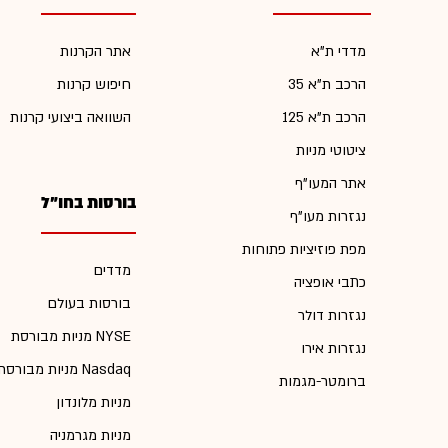
מדדי ת"א
אתר הקרנות
הרכב ת"א 35
חיפוש קרנות
הרכב ת"א 125
השוואה ביצועי קרנות
ציטוטי מניות
אתר המעו"ף
בורסות בחו"ל
נגזרות מעו"ף
מפת פוזיציות פתוחות
מדדים
כתבי אופציה
בורסות בעולם
נגזרות דולר
מניות מבורסת NYSE
נגזרות אירו
מניות מבורסת Nasdaq
ברומטר-מגמות
מניות מלונדון
מניות מגרמניה