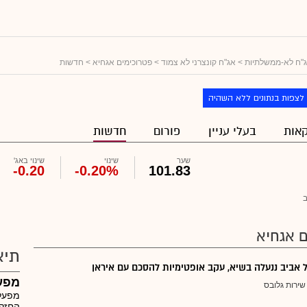
"ח לא-ממשלתיות
>
אג"ח קונצרני לא צמוד
>
פטרוכימים אגחיא
> חדשות
לצפות בנתונים ללא השהיה
אות
בעלי עניין
פורום
חדשות
שער
שינוי
שינוי באג'
-0.20
-0.20%
101.83
 אגחיא
תיא
אביב ננעלה בשיא, עקב אופטימיות להסכם עם איראן
מפעל
שירות גלובס
מפעלי
החזקו