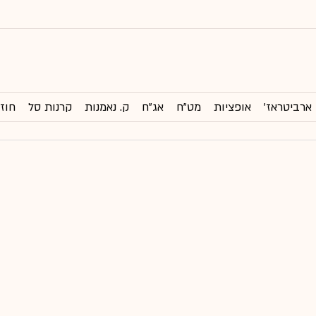
ארביטראז'
אופציות
מט"ח
אג"ח
ק. נאמנות
קרנות סל
חוזי