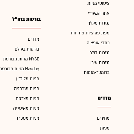
ציטוטי מניות
אתר המעו"ף
בורסות בחו"ל
נגזרות מעו"ף
מפת פוזיציות פתוחות
מדדים
כתבי אופציה
בורסות בעולם
נגזרות דולר
מניות מבורסת NYSE
נגזרות אירו
מניות מבורסת Nasdaq
ברומטר-מגמות
מניות מלונדון
מניות מגרמניה
מדדים
מניות מצרפת
מניות מאיטליה
מחירים
מניות מספרד
מניות