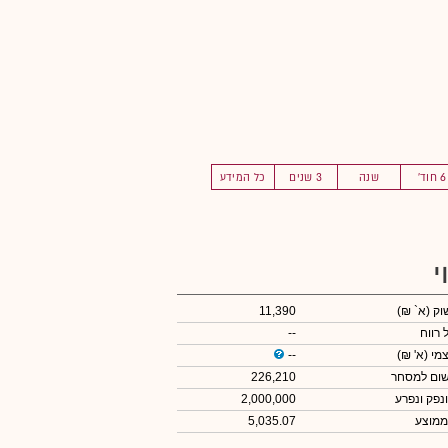
6 חוד'
שנה
3 שנים
כל המידע
י
שוק
(א` ₪)
11,390
 רווח
--
צמי
(א' ₪)
--
שום למסחר
226,210
ונפק ונפרע
2,000,000
ממוצע
5,035.07