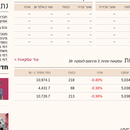
נתו
מות
שער מכירה
שער קניה
כמות
₪ שווי באלפי
שינוי
--
--
--
--
--
חברה
--
--
--
--
--
אפיק
נכס ב
--
--
--
--
--
מטבע
--
--
--
--
--
מינימ
--
--
--
--
--
כספי
דמי נ
משתנ
דמי מ
ות
עוד עסקאות
דמי נ
עסקאות יומיות:
3
מינימום לעסקה:
39
חדש
 עסקה
שינוי
כמות
נפח מסחר ב- ₪
10,974.1
218
-0.40%
5,034
4,431.7
88
-0.36%
5,036
10,726.7
213
-0.36%
5,036