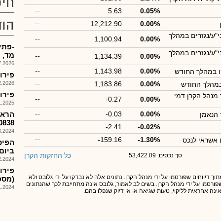
חיפ
--
5.63
0.05%
הוד
--
12,212.90
0.00%
י"ע/נגזרים במהלך
--
1,100.94
0.00%
י"ע/נגזרים במהלך
מד, 
--
1,134.39
0.00%
026, 11:06
--
1,143.98
0.00%
ו במהלך החודש
פירוק קרן 
026, 18:12
--
1,183.86
0.00%
במהלך החודש
פירוק קרן מ
מנהל הקרן דמי
--
-0.27
0.00%
025, 08:36
0.00%
-0.03
--
הראל
הנאמן
1150838) לקרן 
--
-2.41
-0.02%
024, 08:12
--
-159.16
-1.30%
 אשראי לנכס
ביום .3.24
כל החזקות הקרן
סך נכסים: 53,422.09
024, 17:57
תוך דיווחים שפורסמו על ידי מנהל הקרן. נתונים אלה לא נבדקו על ידי גלובס ולא
(מספר:1149004) ב
 שפורסמו על ידי מנהל הקרן. בשים לב לאמור, גלובס אינה מתחייבת לכך שהנתונים
024, 08:01
אינה אחראית לליקוי, טעות שגיאה או אי דיוק שנפלו בהם.