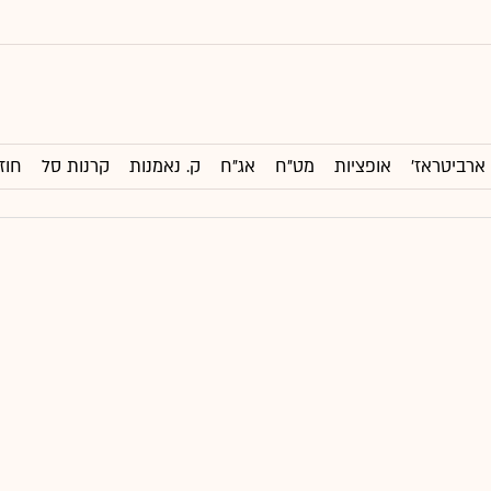
ארביטראז'
אופציות
מט"ח
אג"ח
ק. נאמנות
קרנות סל
חוז