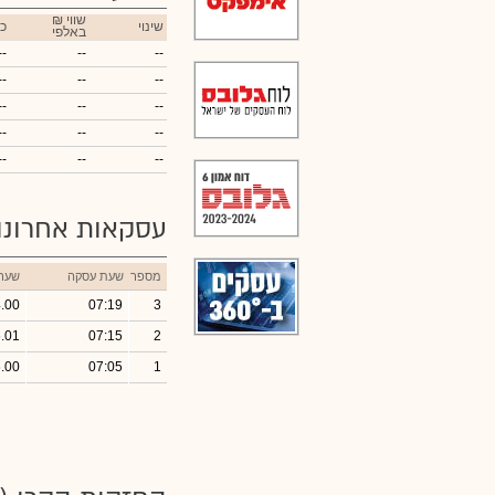
₪ שווי
שינוי
כ
באלפי
--
--
--
--
--
--
--
--
--
--
--
--
--
--
--
עסקאות אחרונ
מספר
שעת עסקה
שער
.00
07:19
3
.01
07:15
2
.00
07:05
1