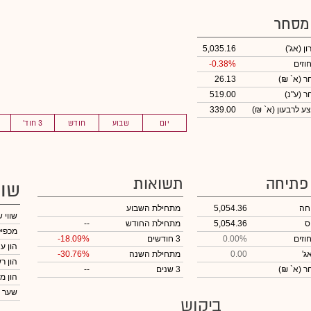
 מסחר
ון
(אג')
5,035.16
וזים
-0.38%
חר
(א` ₪)
26.13
חר
(ע"נ)
519.00
ע לרבעון (א` ₪)
339.00
יום
שבוע
חודש
3 חוד'
 פתיחה
תשואות
שוו
חה
5,054.36
מתחילת השבוע
שווי 
ס
5,054.36
מתחילת החודש
--
מכפיל
וזים
0.00%
3 חודשים
-18.09%
הון ע
ג'
0.00
מתחילת השנה
-30.76%
הון ר
חר
(א` ₪)
3 שנים
--
הון מ
שער 
ביקוש