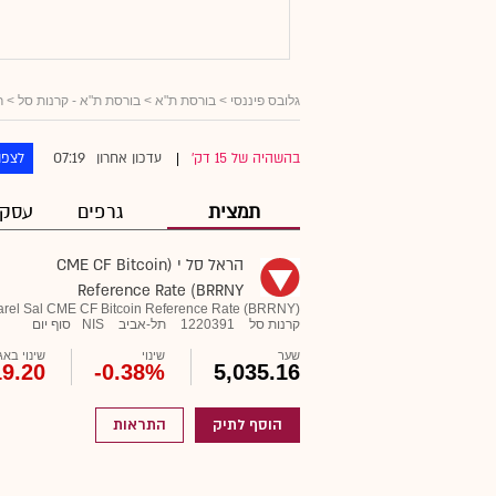
גלובס פיננסי
> בורסת ת"א >
בורסת ת"א - קרנות סל
>
ר
07:19
בהשהיה של 15 דק'
עדכון אחרון
לצפו
|
תמצית
גרפים
עסקא
הראל סל י (CME CF Bitcoin
Reference Rate (BRRNY
arel Sal CME CF Bitcoin Reference Rate (BRRNY)
קרנות סל
1220391
תל-אביב
NIS
סוף יום
שער
שינוי
שינוי באג'
19.20
-0.38%
5,035.16
הוסף לתיק
התראות