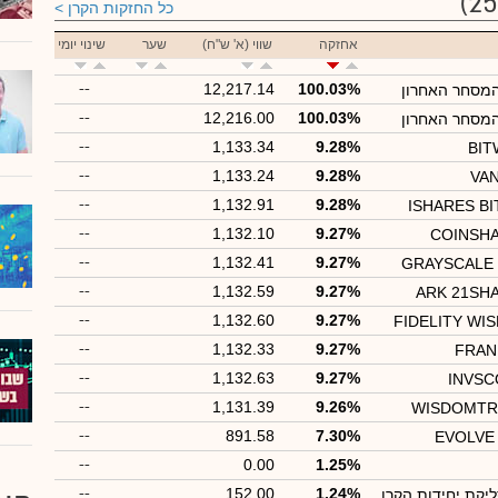
כל החזקות הקרן
אחזקה
שווי (א' ש"ח)
שער
שינוי יומי
--
12,217.14
100.03%
המסחר האחרון
--
12,216.00
100.03%
המסחר האחרון
--
1,133.34
9.28%
BIT
--
1,133.24
9.28%
VAN
--
1,132.91
9.28%
ISHARES B
--
1,132.10
9.27%
COINSHA
--
1,132.41
9.27%
GRAYSCALE 
--
1,132.59
9.27%
ARK 21SHA
--
1,132.60
9.27%
FIDELITY WIS
--
1,132.33
9.27%
FRAN
--
1,132.63
9.27%
INVSC
--
1,131.39
9.26%
WISDOMTR
--
891.58
7.30%
EVOLVE 
--
0.00
1.25%
--
152.00
1.24%
יקת יחידות הקרן