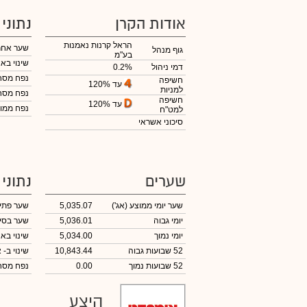
אודות הקרן
נתוני
הראל קרנות נאמנות
שער אחר
גוף מנהל
בע"מ
שינוי באח
דמי ניהול
0.2%
נפח מס
חשיפה
עד 120%
למניות
נפח מס
חשיפה
עד 120%
נפח ממוצ
למט"ח
סיכוני אשראי
שערים
נתוני
שער יומי ממוצע
(אג')
5,035.07
שער פתי
יומי גבוה
5,036.01
שער בסי
יומי נמוך
5,034.00
שינוי באח
52 שבועות גבוה
10,843.44
שינוי
ב- א
52 שבועות נמוך
0.00
נפח מס
היצע