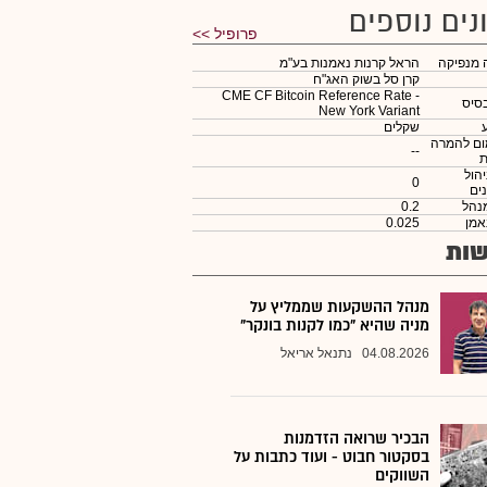
נים נוספים
פרופיל >>
 מנפיקה
הראל קרנות נאמנות בע"מ
קרן סל בשוק האג"ח
CME CF Bitcoin Reference Rate -
סיס
New York Variant
שקלים
ום להמרה
--
ת
יהול
0
ים
נהל
0.2
אמן
0.025
ות
מנהל ההשקעות שממליץ על
מניה שהיא "כמו לקנות בונקר"
04.08.2026
נתנאל אריאל
הבכיר שרואה הזדמנות
בסקטור חבוט - ועוד כתבות על
השווקים