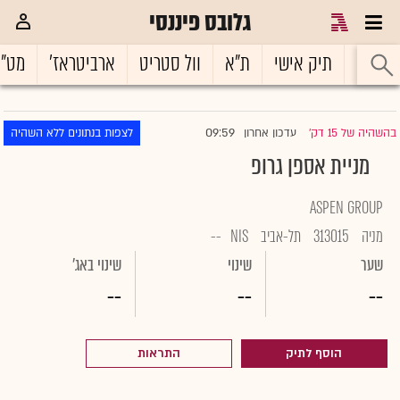
גלובס פיננסי
ראשי
תיק אישי
ת"א
וול סטריט
ארביטראז'
מט"
09:59
בהשהיה של 15 דק'
עדכון אחרון
לצפות בנתונים ללא השהיה
|
מניית אספן גרופ
ASPEN GROUP
מניה
313015
תל-אביב
NIS
--
שער
שינוי
שינוי באג'
--
--
--
הוסף לתיק
התראות