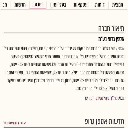
פורום
תמצית
דוחות
עסקאות
בעלי עניין
חדשות
מכיר
תיאור חברה
אספן גרופ בע"מ
אספן גרופ בע"מ והחברות המוחזקות על ידה פועלות ברכישה, ייזום, השכרה, ניהול והשבחה של
נכסים מניבים הכוללים משרדים, מלונאות, שירותים, מסחר, מבני תעשיה ולוגיסטיקה בעיקר
בישראל ובהולנד.החברה מתרכזת ב-3 פעילויות מרכזיות:1.פעילות מלונאית בישראל - ייזום,
רכישה והפעלה של מלונות ממותגים בינלאומיים בישראל, באמצעות הסכמי זיכיון ועל פי הסכמי
שכירות וניהול2.נדל"ן מניב בישראל- ייזום, תכנון, רכישה והקמה של נדל"ן מניב בישראל בעיקר
בתחום המלונאות.3.נדל"ן מניב בהולנד..
ענף:
נדל"ן ובינוי מניות והמירים
חדשות אספן גרופ
עוד חדשות