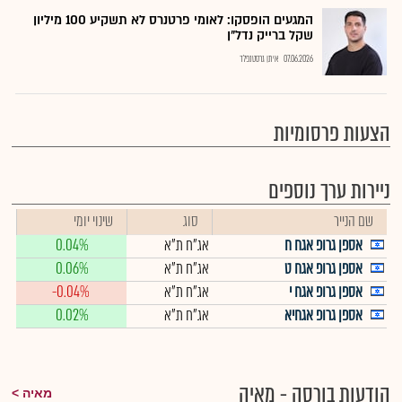
המגעים הופסקו: לאומי פרטנרס לא תשקיע 100 מיליון
שקל ברייק נדל"ן
07.06.2026
איתן גרסטנפלד
הצעות פרסומיות
ניירות ערך נוספים
שם הנייר
סוג
שינוי יומי
אספן גרופ אגח ח
אג"ח ת"א
0.04%
אספן גרופ אגח ט
אג"ח ת"א
0.06%
אספן גרופ אגח י
אג"ח ת"א
-0.04%
אספן גרופ אגחיא
אג"ח ת"א
0.02%
הודעות בורסה - מאיה
מאיה