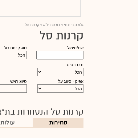
גלובס פיננסי
> בורסת ת"א > קרנות סל
קרנות סל
שם/סימול
סוג קרנות סל
נכס בסיס
אפיק - סיווג על
סיווג ראשי
קרנות סל הנסחרות בת"א
סחירות
עולות