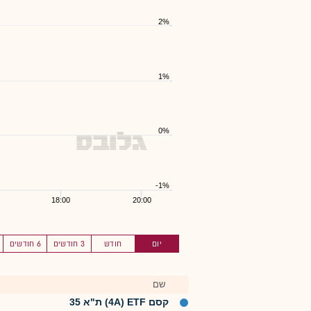
2%
1%
0%
-1%
18:00
20:00
יום
חודש
3 חודשים
6 חודשים
שם
קסם 4A) ETF) ת"א 35