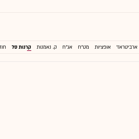
ארביטראז'
אופציות
מט"ח
אג"ח
ק. נאמנות
קרנות סל
חוז