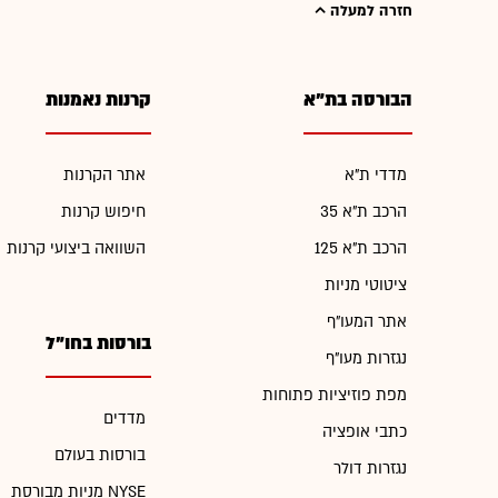
חזרה למעלה
הבורסה בת"א
קרנות נאמנות
מדדי ת"א
אתר הקרנות
הרכב ת"א 35
חיפוש קרנות
הרכב ת"א 125
השוואה ביצועי קרנות
ציטוטי מניות
אתר המעו"ף
בורסות בחו"ל
נגזרות מעו"ף
מפת פוזיציות פתוחות
מדדים
כתבי אופציה
בורסות בעולם
נגזרות דולר
מניות מבורסת NYSE