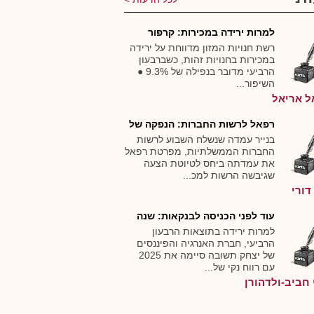
למרות ירידה במכירות: קרפור
עברה לרווח של 15.5 מיליון שק...
רשת חנויות המזון מדווחת על ירידה
במכירות בחנויות זהות, כשברבעון
הרביעי מדובר בנפילה של 9.3% ●
השיפור...
ל אריאל
רפאל לרשות החברות: הנפקה של
עד 30% בלבד - ורוב הכסף ייש...
בנייר עמדה שנשלח השבוע לרשות
החברות הממשלתיות, מפרטת רפאל
את עמדתה ביחס לטיוטת הצעה
שגיבשה הרשות למכ...
דורי
עוד לפני הכניסה לבנקאות: שנה
חזקה לקבוצת דלק ששווה 20 מ...
למרות ירידה בתוצאות הרבעון
הרביעי, חברת האנרגיה והפיננסים
של יצחק תשובה סיימה את 2025
עם רווח נקי של...
 חביב-ולדהורן