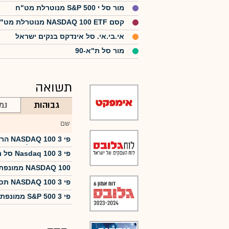
מור סל י S&P 500 מנוטרלת מט"ח
קסם NASDAQ 100 ETF מנוטרלת מט"ח
אי.בי.אי. סל אינדקס בנקים ישראל
מור סל ת"א-90
תשואה
גבוהות
נמ
שם
הראל 
חודשי מנוטרלת מט"ח
חודשי
פי 3 חודשי
תכלית
חודשי
חודשי