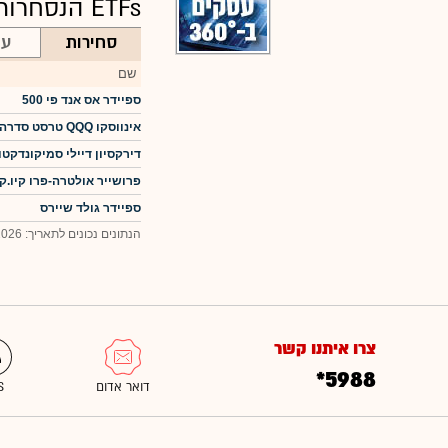
ETFs הנסחרות בארה"ב
סחירות
עו
שם
ספיידר אס אנד פי 500
אינווסקו QQQ טרסט סדרה 1
דירקסיון דיילי סמיקונדקטורס בול
פרושייר אולטרה-פרו קיו.קיו
ספיידר גולד שיירס
הנתונים נכונים לתאריך: 05.08.2026 23:00
צרו איתנו קשר
*5988