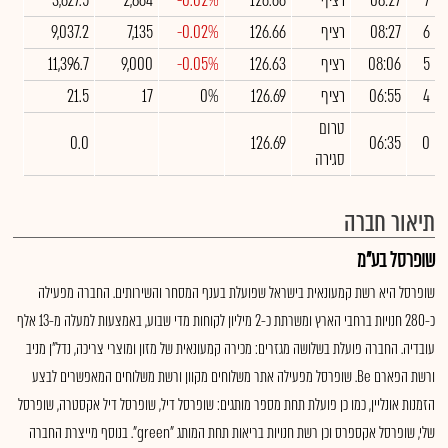
7
08:27
רציף
126.66
-0.02%
2,864
3,627.5
6
08:27
רציף
126.66
-0.02%
7,135
9,037.2
5
08:06
רציף
126.63
-0.05%
9,000
11,396.7
4
06:55
רציף
126.69
0%
17
21.5
טרום
0.0
126.69
06:35
0
סגירה
תיאור חברה
שופרסל בע"מ
שופרסל היא רשת קמעונאית בישראל שפועלת בענף המסחר והשירותים. החברה מפעילה
כ-280 חנויות ברחבי הארץ ומשרתת כ-2 מיליון לקוחות מדי שבוע, באמצעות למעלה מ-13 אלף
עובדיה. החברה פועלת בשלושה מגזרים: מכירה קמעונאית של מזון ומוצרי צריכה, נדל"ן מניב
ורשת הפארם Be. שופרסל מפעילה אתר משלוחים מקוון ורשת משלוחים המאפשרים לבצע
הזמנות אונליין, כמו כן פועלת תחת מספר מותגים: שופרסל דיל, שופרסל דיל אקסטרה, שופרסל
שלי, שופרסל אקספרס וכן רשת חנויות בריאות תחת המותג "green". בנוסף מייצרת החברה