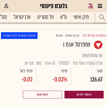
גלובס פיננסי
ראשי
תיק אישי
ת"א
וול סטריט
ארביטראז'
מט"
14:24
בהשהיה של 15 דק'
עדכון אחרון
לצפות בנתונים ללא השהיה
|
שופרסל אגח ו
SHUFERSAL B6
אג"ח קונצרני צמוד מדד
7770217
תל-אביב
NIS
סוף יום
שער
שינוי
שינוי באג'
-0.02
-0.02%
126.67
הוסף לתיק
התראות