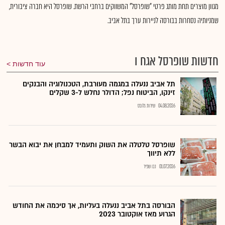
מגוון מוצרים תחת מותג פרטי "שופרסל" המשווקים ברחבי הרשת. שופרסל היא חברה ציבורית,
שמניותיה נסחרות בבורסה לניירות ערך בתל אביב.
חדשות שופרסל אגח ו
עוד חדשות
תל אביב ננעלה במגמה מעורבת, הטכנולוגיה והבנקים
זינקו, הביטוח נפל; הדולר נחלש ל-3 שקלים
04.08.2026
שירות גלובס
שופרסל טלטלה את השוק ותעמיד למבחן את יבוא הבשר
ללא תיווך
01.07.2026
נבו שפיר
הבורסה בתל אביב ננעלה בעליות, אך סיכמה את החודש
הגרוע מאז אוקטובר 2023