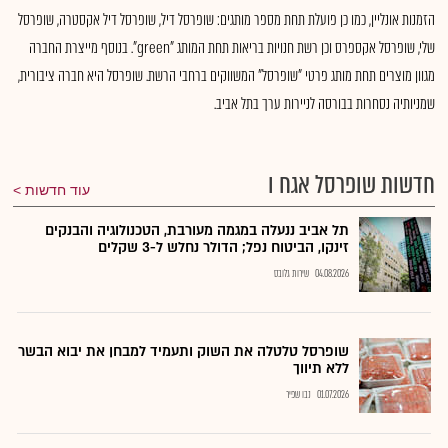
הזמנות אונליין, כמו כן פועלת תחת מספר מותגים: שופרסל דיל, שופרסל דיל אקסטרה, שופרסל
שלי, שופרסל אקספרס וכן רשת חנויות בריאות תחת המותג "green". בנוסף מייצרת החברה
מגוון מוצרים תחת מותג פרטי "שופרסל" המשווקים ברחבי הרשת. שופרסל היא חברה ציבורית,
שמניותיה נסחרות בבורסה לניירות ערך בתל אביב.
חדשות שופרסל אגח ו
עוד חדשות
תל אביב ננעלה במגמה מעורבת, הטכנולוגיה והבנקים
זינקו, הביטוח נפל; הדולר נחלש ל-3 שקלים
04.08.2026
שירות גלובס
שופרסל טלטלה את השוק ותעמיד למבחן את יבוא הבשר
ללא תיווך
01.07.2026
נבו שפיר