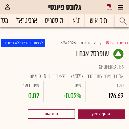
גלובס פיננסי
ראשי
תיק אישי
ת"א
וול סטריט
ארביטראז'
מט"
6/8/2026
בהשהיה של 15 דק'
עדכון אחרון
לצפות בנתונים ללא השהיה
|
שופרסל אגח ו
SHUFERSAL B6
אג"ח קונצרני צמוד מדד
7770217
תל-אביב
NIS
סוף יום
שער
שינוי
שינוי באג'
0.02
+0.02%
126.69
הוסף לתיק
התראות