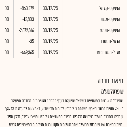
הפניקס-ק.גמל
30/12/25
-863,379
0.00
הפניקס-ע.שוק
30/12/25
-13,803
0.00
הפניקס-נוסטרו
30/12/25
-2,872,816
0.00
הראל-נוסטרו
30/12/25
-35
0.00
מגדל-משתתפות
30/12/25
-449,365
0.00
תיאור חברה
שופרסל בע"מ
שופרסל היא רשת קמעונאית בישראל שפועלת בענף המסחר והשירותים. החברה מפעילה
כ-280 חנויות ברחבי הארץ ומשרתת כ-2 מיליון לקוחות מדי שבוע, באמצעות למעלה מ-13 אלף
עובדיה. החברה פועלת בשלושה מגזרים: מכירה קמעונאית של מזון ומוצרי צריכה, נדל"ן מניב
ורשת הפארם Be. שופרסל מפעילה אתר משלוחים מקוון ורשת משלוחים המאפשרים לבצע