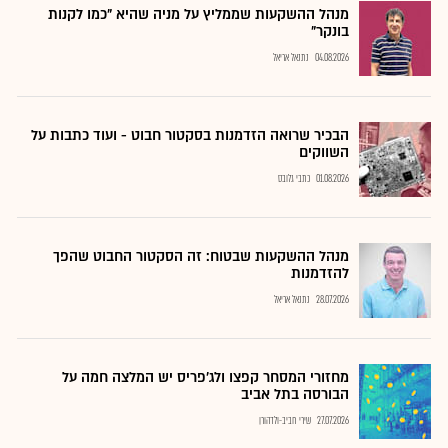
מנהל ההשקעות שממליץ על מניה שהיא "כמו לקנות
בונקר"
04.08.2026
נתנאל אריאל
הבכיר שרואה הזדמנות בסקטור חבוט - ועוד כתבות על
השווקים
01.08.2026
כתבי גלובס
מנהל ההשקעות שבטוח: זה הסקטור החבוט שהפך
להזדמנות
28.07.2026
נתנאל אריאל
מחזורי המסחר קפצו ולג'פריס יש המלצה חמה על
הבורסה בתל אביב
27.07.2026
שירי חביב-ולדהורן