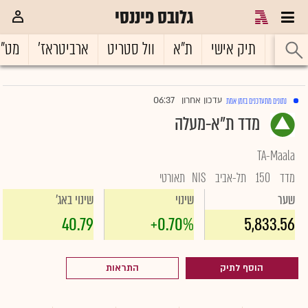
גלובס פיננסי
ראשי
תיק אישי
ת"א
וול סטריט
ארביטראז'
מט"
06:37
עדכון אחרון
נתונים מתעדכנים בזמן אמת
|
מדד ת"א-מעלה
TA-Maala
מדד
150
תל-אביב
NIS
תאורטי
שער
שינוי
שינוי באג'
40.79
+0.70%
5,833.56
הוסף לתיק
התראות