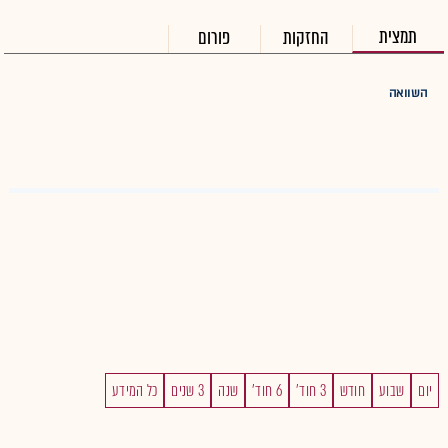
תמצית
החזקות
פורום
השוואה
יום
שבוע
חודש
3 חוד'
6 חוד'
שנה
3 שנים
כל המידע