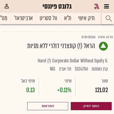
גלובס פיננסי
ראשי
תיק אישי
ת"א
וול סטריט
ארביטראז'
מט"
5/8/2026
עדכון אחרון
הראל (!) קונצרני דולרי ללא מניות
Harel (!) Corporate Dollar Without Equity IL
קרן נאמנות
5124706
תל-אביב
NIS
שער
שינוי
שינוי באג'
0.13
+0.11%
121.02
הוסף לתיק
התראות