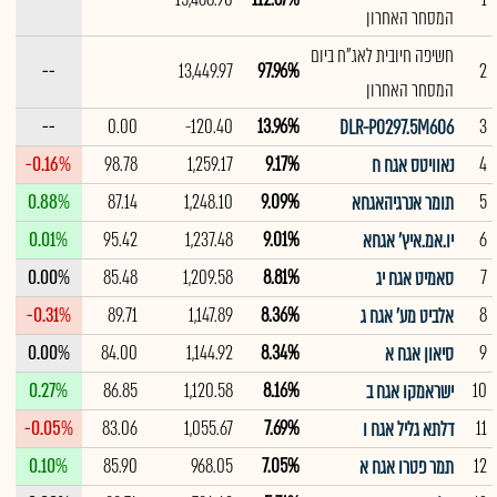
המסחר האחרון
חשיפה חיובית לאג"ח ביום
--
13,449.97
97.96%
2
המסחר האחרון
--
0.00
-120.40
13.96%
3
DLR-P0297.5M606
-0.16%
98.78
1,259.17
9.17%
4
נאוויטס אגח ח
0.88%
87.14
1,248.10
9.09%
5
תומר אנרגיהאגחא
0.01%
95.42
1,237.48
9.01%
6
יו.אמ.איץ' אגחא
0.00%
85.48
1,209.58
8.81%
7
סאמיט אגח יג
-0.31%
89.71
1,147.89
8.36%
8
אלביט מע' אגח ג
0.00%
84.00
1,144.92
8.34%
9
סיאון אגח א
0.27%
86.85
1,120.58
8.16%
10
ישראמקו אגח ב
-0.05%
83.06
1,055.67
7.69%
11
דלתא גליל אגח ו
0.10%
85.90
968.05
7.05%
12
תמר פטרו אגח א