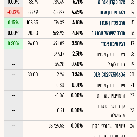
0.00%
88.74
784.49
5.71%
13
אלה פקדון אגח ט
-0.12%
88.49
638.97
4.65%
14
גלעד פקדון אגחו
0.15%
103.35
574.32
4.18%
15
מרב פקדון אגח ו
0.00%
90.03
568.93
4.14%
16
חברה לישראל אגח 13
0.30%
94.00
491.82
3.58%
17
רציו מימון אגחד
--
344.17
2.51%
18
פיקדון בבנק מסוים
--
54.28
0.40%
19
ריבית לקבל
--
80.00
2.24
0.34%
20
DLR-C0297.5M606
--
0.80
0.01%
21
פיקדון בבנק מסוים
--
-0.06
0.00%
22
התחייבויות אחרות
סך חודשי הכנסות
--
0.21
0.00%
23
מהשאלות
--
13,729.53
0.00%
24
שווי נקי של נכסי הקרן
בטוחות נדרשות בשל