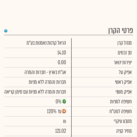
פרטי הקרן
די
מנהל קרן
הראל קרנות נאמנות בע"מ
שימ
תש
הק
סך נכסים
14.10
הכ
תש
יצירות ינואר
0.00
דמי
לסי
אפיק על
אג"ח בארץ - חברות והמרה
ניה
אפיק ראשי
חברות והמרה ללא מניות
אפיק משני
חברות והמרה ללא מניות עם סימן קריאה
חשיפה למניות
0%
חשיפה למט"ח
עד 120%
מטבע עיקרי
₪
מחיר קניה
121.02