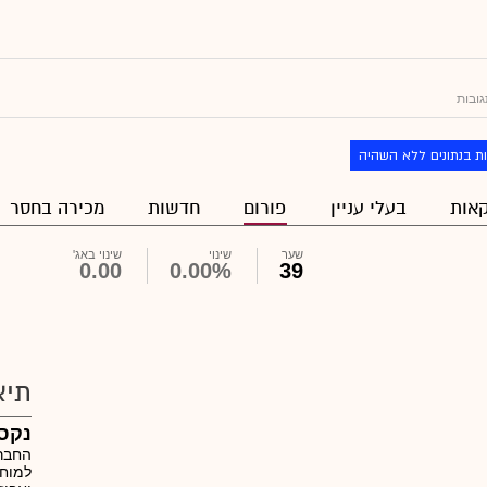
גובות
ת בנתונים ללא השהיה
אות
בעלי עניין
פורום
חדשות
מכירה בחסר
שער
שינוי
שינוי באג'
0.00
0.00%
39
תיא
נקסט
החבר
למוח,