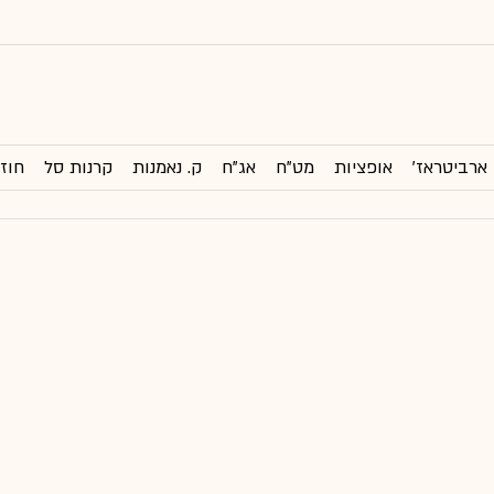
ארביטראז'
אופציות
מט"ח
אג"ח
ק. נאמנות
קרנות סל
חוזי