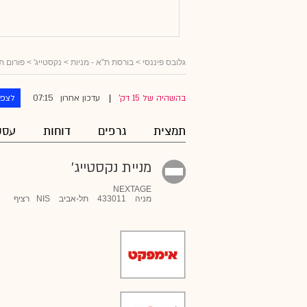
גלובס פיננסי
>
בורסת ת"א - מניות
>
נקסטייג'
> פורום ת
07:15
בהשהיה של 15 דק'
עדכון אחרון
לצפו
|
תמצית
גרפים
דוחות
עסק
מניית נקסטייג'
NEXTAGE
מניה
433011
תל-אביב
NIS
רציף