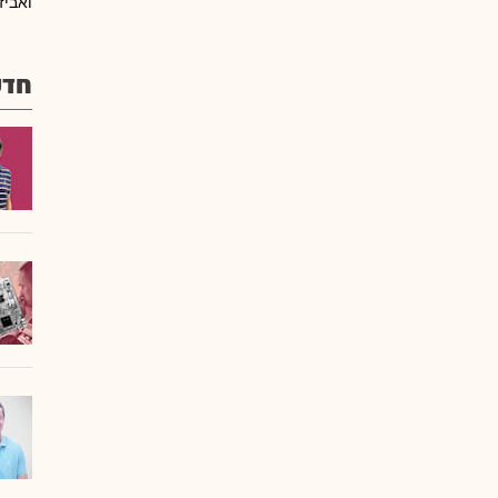
ואביז
חדש