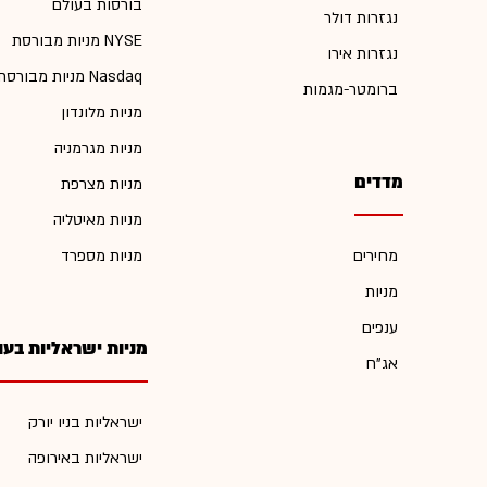
בורסות בעולם
נגזרות דולר
מניות מבורסת NYSE
נגזרות אירו
מניות מבורסת Nasdaq
ברומטר-מגמות
מניות מלונדון
מניות מגרמניה
מדדים
מניות מצרפת
מניות מאיטליה
מחירים
מניות מספרד
מניות
ענפים
מניות ישראליות בעו
אג"ח
ישראליות בניו יורק
ישראליות באירופה