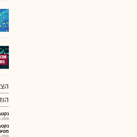
הצע
הוד
נקטג
026, 14:19
נקטג
מטעם
026, 09:51