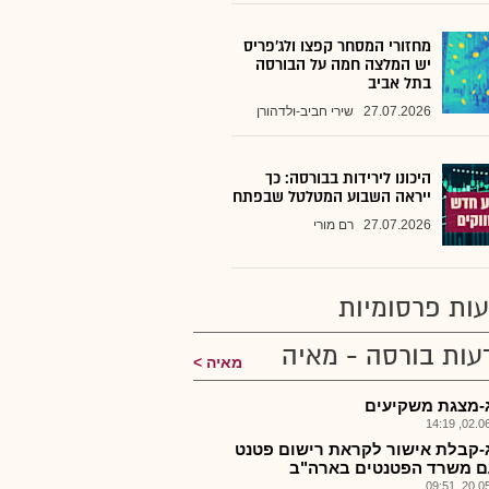
מחזורי המסחר קפצו ולג'פריס
יש המלצה חמה על הבורסה
בתל אביב
27.07.2026
שירי חביב-ולדהורן
היכונו לירידות בבורסה: כך
ייראה השבוע המטלטל שבפתח
27.07.2026
רם מורי
ות פרסומיות
עות בורסה - מאיה
מאיה
-מצגת משקיעים
02.06.2
-קבלת אישור לקראת רישום פטנט
 משרד הפטנטים בארה"ב
20.05.2