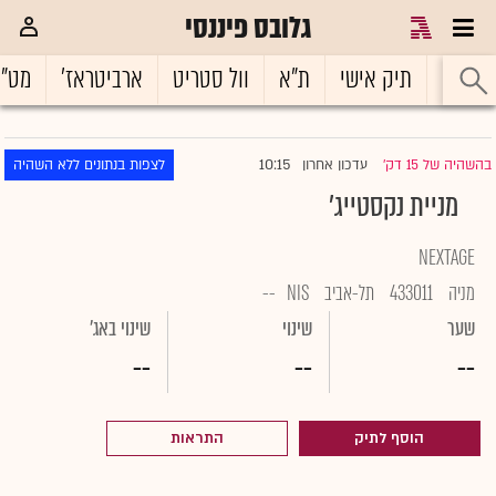
גלובס פיננסי
ראשי
תיק אישי
ת"א
וול סטריט
ארביטראז'
מט"
10:15
בהשהיה של 15 דק'
עדכון אחרון
לצפות בנתונים ללא השהיה
|
מניית נקסטייג'
NEXTAGE
מניה
433011
תל-אביב
NIS
--
שער
שינוי
שינוי באג'
--
--
--
הוסף לתיק
התראות