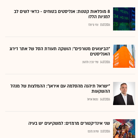
8 מופלאות קטנות: אנליסטים בטוחים - כדאי לשים לב
למניות הללו
15.07.2026
צחי גרינולד
"הביצועים מטורפים": הושקה תעודת הסל של אתר דירוג
האנליסטים
14.07.2026
שירי חביב-ולדהורן
"ישראל תיהנה מהסלמה עם איראן": ההמלצות של מנהל
ההשקעות
14.07.2026
נתנאל אריאל
שני אינדיקטורים מרמזים: למשקיעים יש בעיה
11.07.2026
שירות גלובס