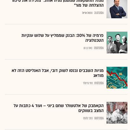
מנהל ההשקעות שמסמן מניה אחת: "מזכירה את סיפור
ההצלחה של מור"
21.07.2026
נתנאל אריאל
פרמיה של 20%: הבנק שממליץ על שלוש ענקיות
הטכנולוגיה
20.07.2026
בועז בן נון
מניות השבבים נכנסו לשוק דובי, אבל האנליסט הזה לא
מודאג
19.07.2026
צחי גרינולד
הקאמבק של אלטשולר שחם ביוני – ועוד 4 כתבות על
המצב בשווקים
18.07.2026
כתבי גלובס