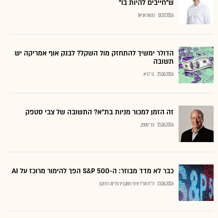
ש"חייבים להיות בו"
01.07.2026
נתנאל אריאל
הדולר ימשיך להתחזק מול השקל? לבנק אוף אמריקה יש
תשובה
25.06.2026
בר לביא
זה הזמן למכור מניות בת"א? התשובה של צבי סטפק
25.06.2026
צבי סטפק
כבר לא מדד מבוזר: ה-S&P 500 הפך להימור מרוכז על AI
23.06.2026
רו"ח ועו"ד איתי רושקביץ ודרינה רזניקוב