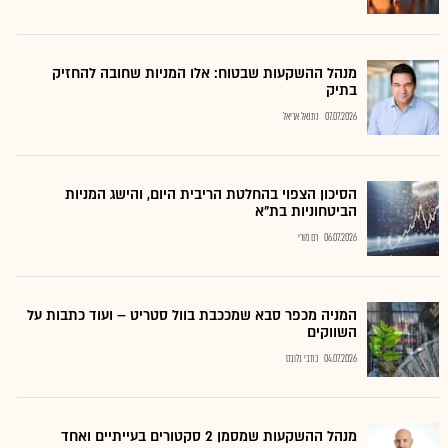
מנהל ההשקעות שבטוח: אלו המניות שחובה להחזיק
בתיק
07.07.2026
נתנאל אריאל
הסיכון הצפוי בהחלטת הריבית היום, והישג המניות
הביטחוניות בת"א
06.07.2026
רם מורי
המניה מכפר סבא שמככבת בוול סטריט – ועוד כתבות על
השווקים
04.07.2026
כתבי גלובס
מנהל ההשקעות שמסמן 2 סקטורים בעייתיים ואחד