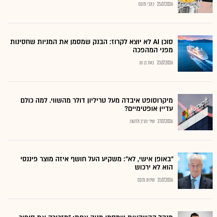
25.07.2026
כתבי גלובס
סוכן AI לא יוצא לקרוז: הבנק שמסמן את המניות שחסינות
מפני המהפכה
23.07.2026
בועז בן נון
מיקרוסופט איבדה מעל טריליון דולר מהשווי. למה כולם
עדיין אופטימיים?
27.07.2026
שירי חביב ולדהורן
"באופן אישי, לא": משקיע העל חושף איזה מוצר פיננסי
הוא לא ירכוש
21.07.2026
שירות גלובס