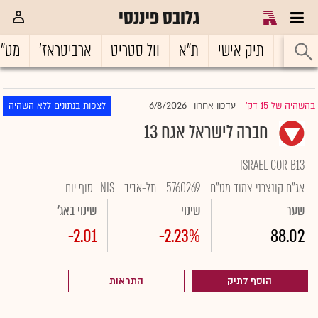
גלובס פיננסי
ראשי
תיק אישי
ת"א
וול סטריט
ארביטראז'
מט"
6/8/2026
בהשהיה של 15 דק'
עדכון אחרון
לצפות בנתונים ללא השהיה
|
חברה לישראל אגח 13
ISRAEL COR B13
אג"ח קונצרני צמוד מט"ח
5760269
תל-אביב
NIS
סוף יום
שער
שינוי
שינוי באג'
-2.01
-2.23%
88.02
הוסף לתיק
התראות