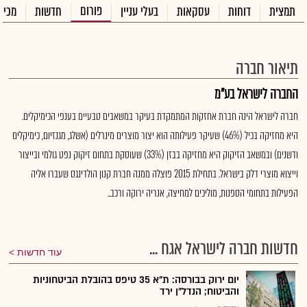
פורום
תמצית
דוחות
עסקאות
בעלי עניין
חדשות
מכיר
תיאור חברה
החברה לישראל בע"מ
חברה לישראל הינה חברת אחזקות המתמקדת בעיקר במשאבים טבעיים בענפי הכימיקלים.
היא מחזיקה בכיל (46%) שעיקר פעילותה הוא יצור מוצרים מינרלים (אשלג, מגנזיום, כימיקלים
ודשנים) ובמשאב הזיקוק היא מחזיקה בבזן (33%) שעוסקת בתחום זיקוק נפט גולמי ובייצור
וייצוא מוצרי דלק בישראל. בתחילת 2015 פוצלה ממנה חברת קנון הולדינגס שעברו אליה
הפעילות בתחומי הספנות, מוליכים למחיצה, אנריה ירוקה ורכב..
חדשות חברה לישראל אגח ...
עוד חדשות
יום ירוק בבורסה: ת"א 35 טיפס בהובלת הביטחוניות
והביטוח; הנדל"ן ירד